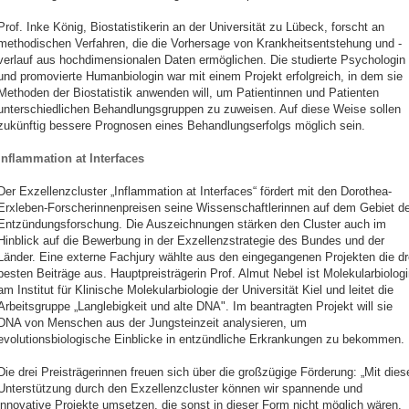
Prof. Inke König, Biostatistikerin an der Universität zu Lübeck, forscht an
methodischen Verfahren, die die Vorhersage von Krankheitsentstehung und -
verlauf aus hochdimensionalen Daten ermöglichen. Die studierte Psychologin
und promovierte Humanbiologin war mit einem Projekt erfolgreich, in dem sie
Methoden der Biostatistik anwenden will, um Patientinnen und Patienten
unterschiedlichen Behandlungsgruppen zu zuweisen. Auf diese Weise sollen
zukünftig bessere Prognosen eines Behandlungserfolgs möglich sein.
Inflammation at Interfaces
Der Exzellenzcluster „Inflammation at Interfaces“ fördert mit den Dorothea-
Erxleben-Forscherinnenpreisen seine Wissenschaftlerinnen auf dem Gebiet de
Entzündungsforschung. Die Auszeichnungen stärken den Cluster auch im
Hinblick auf die Bewerbung in der Exzellenzstrategie des Bundes und der
Länder. Eine externe Fachjury wählte aus den eingegangenen Projekten die dr
besten Beiträge aus. Hauptpreisträgerin Prof. Almut Nebel ist Molekularbiologi
am Institut für Klinische Molekularbiologie der Universität Kiel und leitet die
Arbeitsgruppe „Langlebigkeit und alte DNA". Im beantragten Projekt will sie
DNA von Menschen aus der Jungsteinzeit analysieren, um
evolutionsbiologische Einblicke in entzündliche Erkrankungen zu bekommen.
Die drei Preisträgerinnen freuen sich über die großzügige Förderung: „Mit dies
Unterstützung durch den Exzellenzcluster können wir spannende und
innovative Projekte umsetzen, die sonst in dieser Form nicht möglich wären.