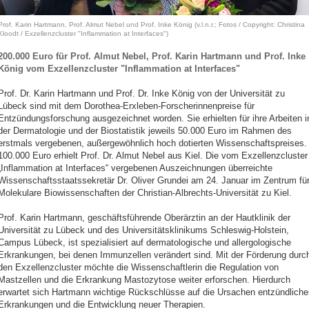
Prof. Karin Hartmann, Prof. Almut Nebel und Prof. Inke König (v.l.n.r.; Fotos / Copyright: Christina
Kloodt / Exzellenzcluster "Inflammation at Interfaces")
200.000 Euro für Prof. Almut Nebel, Prof. Karin Hartmann und Prof. Inke
König vom Exzellenzcluster "Inflammation at Interfaces"
Prof. Dr. Karin Hartmann und Prof. Dr. Inke König von der Universität zu
Lübeck sind mit dem Dorothea-Erxleben-Forscherinnenpreise für
Entzündungsforschung ausgezeichnet worden. Sie erhielten für ihre Arbeiten i
der Dermatologie und der Biostatistik jeweils 50.000 Euro im Rahmen des
erstmals vergebenen, außergewöhnlich hoch dotierten Wissenschaftspreises.
100.000 Euro erhielt Prof. Dr. Almut Nebel aus Kiel. Die vom Exzellenzcluster
„Inflammation at Interfaces“ vergebenen Auszeichnungen überreichte
Wissenschaftsstaatssekretär Dr. Oliver Grundei am 24. Januar im Zentrum fü
Molekulare Biowissenschaften der Christian-Albrechts-Universität zu Kiel.
Prof. Karin Hartmann, geschäftsführende Oberärztin an der Hautklinik der
Universität zu Lübeck und des Universitätsklinikums Schleswig-Holstein,
Campus Lübeck, ist spezialisiert auf dermatologische und allergologische
Erkrankungen, bei denen Immunzellen verändert sind. Mit der Förderung durc
den Exzellenzcluster möchte die Wissenschaftlerin die Regulation von
Mastzellen und die Erkrankung Mastozytose weiter erforschen. Hierdurch
erwartet sich Hartmann wichtige Rückschlüsse auf die Ursachen entzündliche
Erkrankungen und die Entwicklung neuer Therapien.