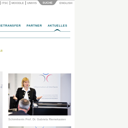
|
|
|
SUCHE
ITSC
MOODLE
UNIVIS
ENGLISH
IETRANSFER
PARTNER
AKTUELLES
18
Schirmherrin Prof. Dr. Gabriela Riemekasten