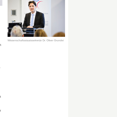
Wissenschaftsstaatssekretär Dr. Oliver Grundei
n
r
h
r