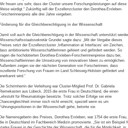
Wir freuen uns sehr, dass der Cluster unsere Forschungsleistungen auf diese
Weise würdigt.“ Zukünftig will der Exzellenzcluster den Dorothea-Erxleben-
Forscherinnenpreis alle drei Jahre vergeben.
Förderung für die Gleichberechtigung in der Wissenschaft
Damit soll auch die Gleichberechtigung in der Wissenschaft unterstützt werde
Wissenschaftsstaatssekretär Grundei sagte dazu: „Mit der Vergabe dieses
Preises setzt der Exzellenzcluster ‚Inflammation at Interfaces‘ ein Zeichen,
dass ambitionierte Wissenschaftlerinnen gefeiert und gefördert werden. So
tragen die hochdotierten Dorothea-Erxleben-Forscherinnenpreise dazu bei,
Wissenschaftlerinnen die Umsetzung von innovativen Ideen zu ermöglichen.
Außerdem zeigen sie der nächsten Generation von Forscherinnen, dass
exzellente Forschung von Frauen im Land Schleswig-Holstein gefördert und
anerkannt wird.“
Die Schirmherrin der Verleihung war Cluster-Mitglied Prof. Dr. Gabriela
Riemekasten aus Lübeck, 2015 die erste Frau in Deutschland, die einen
Lehrstuhl für Rheumatologie besetzte. Trotz solcher Erfolge sei eine
Chancengleichheit immer noch nicht erreicht, speziell wenn es um
Führungspositionen in der Wissenschaft gehe, betonte sie.
Die Namensgeberin des Preises, Dorothea Erxleben, war 1754 die erste Frau,
die in Deutschland im Fachbereich Medizin promovierte. „Sie ist ein Beispiel f
starke Frauen in der Geschichte der Wissenschaft, die für die Möglichkeit, in