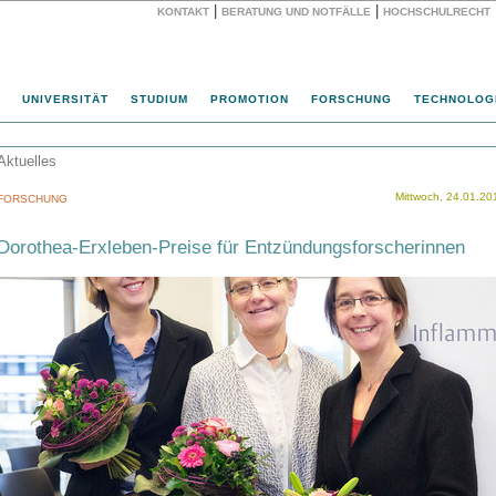
|
|
KONTAKT
BERATUNG UND NOTFÄLLE
HOCHSCHULRECHT
Website
UNIVERSITÄT
STUDIUM
PROMOTION
FORSCHUNG
TECHNOLOG
Aktuelles
Mittwoch, 24.01.20
FORSCHUNG
Dorothea-Erxleben-Preise für Entzündungsforscherinnen