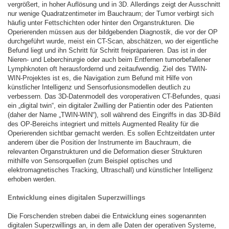
vergrößert, in hoher Auflösung und in 3D. Allerdings zeigt der Ausschnitt
nur wenige Quadratzentimeter im Bauchraum; der Tumor verbirgt sich
häufig unter Fettschichten oder hinter den Organstrukturen. Die
Operierenden müssen aus der bildgebenden Diagnostik, die vor der OP
durchgeführt wurde, meist ein CT-Scan, abschätzen, wo der eigentliche
Befund liegt und ihn Schritt für Schritt freipräparieren. Das ist in der
Nieren- und Leberchirurgie oder auch beim Entfernen tumorbefallener
Lymphknoten oft herausfordernd und zeitaufwendig. Ziel des TWIN-
WIN-Projektes ist es, die Navigation zum Befund mit Hilfe von
künstlicher Intelligenz und Sensorfusionsmodellen deutlich zu
verbessern. Das 3D-Datenmodell des voroperativen CT-Befundes, quasi
ein „digital twin“, ein digitaler Zwilling der Patientin oder des Patienten
(daher der Name „TWIN-WIN“), soll während des Eingriffs in das 3D-Bild
des OP-Bereichs integriert und mittels Augmented Reality für die
Operierenden sichtbar gemacht werden. Es sollen Echtzeitdaten unter
anderem über die Position der Instrumente im Bauchraum, die
relevanten Organstrukturen und die Deformation dieser Strukturen
mithilfe von Sensorquellen (zum Beispiel optisches und
elektromagnetisches Tracking, Ultraschall) und künstlicher Intelligenz
erhoben werden.
Entwicklung eines digitalen Superzwillings
Die Forschenden streben dabei die Entwicklung eines sogenannten
digitalen Superzwillings an, in dem alle Daten der operativen Systeme,