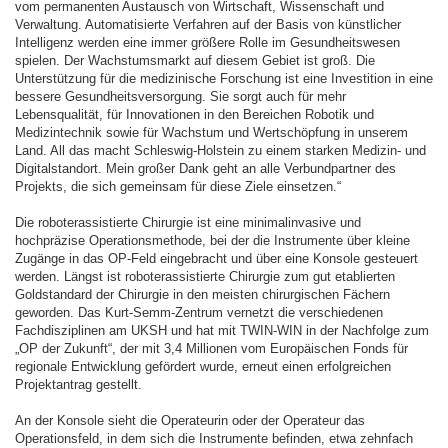
vom permanenten Austausch von Wirtschaft, Wissenschaft und
Verwaltung. Automatisierte Verfahren auf der Basis von künstlicher
Intelligenz werden eine immer größere Rolle im Gesundheitswesen
spielen. Der Wachstumsmarkt auf diesem Gebiet ist groß. Die
Unterstützung für die medizinische Forschung ist eine Investition in eine
bessere Gesundheitsversorgung. Sie sorgt auch für mehr
Lebensqualität, für Innovationen in den Bereichen Robotik und
Medizintechnik sowie für Wachstum und Wertschöpfung in unserem
Land. All das macht Schleswig-Holstein zu einem starken Medizin- und
Digitalstandort. Mein großer Dank geht an alle Verbundpartner des
Projekts, die sich gemeinsam für diese Ziele einsetzen.“
Die roboterassistierte Chirurgie ist eine minimalinvasive und
hochpräzise Operationsmethode, bei der die Instrumente über kleine
Zugänge in das OP-Feld eingebracht und über eine Konsole gesteuert
werden. Längst ist roboterassistierte Chirurgie zum gut etablierten
Goldstandard der Chirurgie in den meisten chirurgischen Fächern
geworden. Das Kurt-Semm-Zentrum vernetzt die verschiedenen
Fachdisziplinen am UKSH und hat mit TWIN-WIN in der Nachfolge zum
„OP der Zukunft“, der mit 3,4 Millionen vom Europäischen Fonds für
regionale Entwicklung gefördert wurde, erneut einen erfolgreichen
Projektantrag gestellt.
An der Konsole sieht die Operateurin oder der Operateur das
Operationsfeld, in dem sich die Instrumente befinden, etwa zehnfach