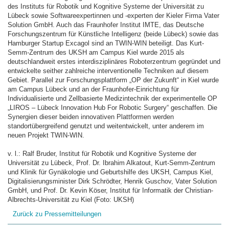
des Instituts für Robotik und Kognitive Systeme der Universität zu
Lübeck sowie Softwareexpertinnen und -experten der Kieler Firma Vater
Solution GmbH. Auch das Fraunhofer Institut IMTE, das Deutsche
Forschungszentrum für Künstliche Intelligenz (beide Lübeck) sowie das
Hamburger Startup Excagol sind an TWIN-WIN beteiligt. Das Kurt-
Semm-Zentrum des UKSH am Campus Kiel wurde 2015 als
deutschlandweit erstes interdisziplinäres Roboterzentrum gegründet und
entwickelte seither zahlreiche interventionelle Techniken auf diesem
Gebiet. Parallel zur Forschungsplattform „OP der Zukunft“ in Kiel wurde
am Campus Lübeck und an der Fraunhofer-Einrichtung für
Individualisierte und Zellbasierte Medizintechnik der experimentelle OP
„LIROS – Lübeck Innovation Hub For Robotic Surgery“ geschaffen. Die
Synergien dieser beiden innovativen Plattformen werden
standortübergreifend genutzt und weitentwickelt, unter anderem im
neuen Projekt TWIN-WIN.
v. l.: Ralf Bruder, Institut für Robotik und Kognitive Systeme der
Universität zu Lübeck, Prof. Dr. Ibrahim Alkatout, Kurt-Semm-Zentrum
und Klinik für Gynäkologie und Geburtshilfe des UKSH, Campus Kiel,
Digitalisierungsminister Dirk Schrödter, Henrik Guschov, Vater Solution
GmbH, und Prof. Dr. Kevin Köser, Institut für Informatik der Christian-
Albrechts-Universität zu Kiel (Foto: UKSH)
Zurück zu Pressemitteilungen