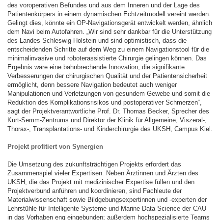
des voroperativen Befundes und aus dem Inneren und der Lage des
Patientenkörpers in einem dynamischen Echtzeitmodell vereint werden.
Gelingt dies, könnte ein OP-Navigationsgerät entwickelt werden, ähnlich
dem Navi beim Autofahren. „Wir sind sehr dankbar für die Unterstützung
des Landes Schleswig-Holstein und sind optimistisch, dass die
entscheidenden Schritte auf dem Weg zu einem Navigationstool für die
minimalinvasive und roboterassistierte Chirurgie gelingen können. Das
Ergebnis wäre eine bahnbrechende Innovation, die signifikante
Verbesserungen der chirurgischen Qualität und der Patientensicherheit
ermöglicht, denn bessere Navigation bedeutet auch weniger
Manipulationen und Verletzungen von gesundem Gewebe und somit die
Reduktion des Komplikationsrisikos und postoperativer Schmerzen“,
sagt der Projektverantwortliche Prof. Dr. Thomas Becker, Sprecher des
Kurt-Semm-Zentrums und Direktor der Klinik für Allgemeine, Viszeral-,
Thorax-, Transplantations- und Kinderchirurgie des UKSH, Campus Kiel.
Projekt profitiert von Synergien
Die Umsetzung des zukunftsträchtigen Projekts erfordert das
Zusammenspiel vieler Expertisen. Neben Ärztinnen und Ärzten des
UKSH, die das Projekt mit medizinischer Expertise füllen und den
Projektverbund anführen und koordinieren, sind Fachleute der
Materialwissenschaft sowie Bildgebungsexpertinnen und -experten der
Lehrstühle für Intelligente Systeme und Marine Data Science der CAU
in das Vorhaben eng eingebunden; außerdem hochspezialisierte Teams