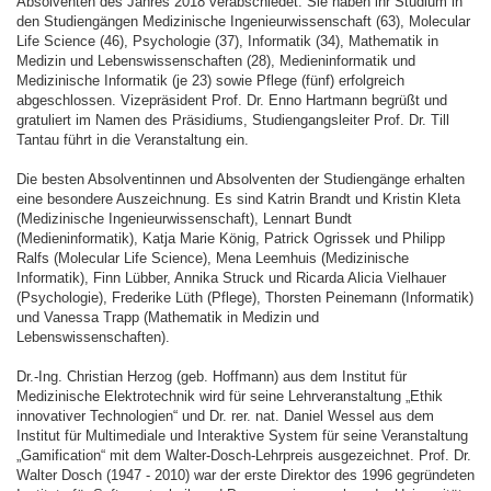
Absolventen des Jahres 2018 verabschiedet. Sie haben ihr Studium in
den Studiengängen Medizinische Ingenieurwissenschaft (63), Molecular
Life Science (46), Psychologie (37), Informatik (34), Mathematik in
Medizin und Lebenswissenschaften (28), Medieninformatik und
Medizinische Informatik (je 23) sowie Pflege (fünf) erfolgreich
abgeschlossen. Vizepräsident Prof. Dr. Enno Hartmann begrüßt und
gratuliert im Namen des Präsidiums, Studiengangsleiter Prof. Dr. Till
Tantau führt in die Veranstaltung ein.
Die besten Absolventinnen und Absolventen der Studiengänge erhalten
eine besondere Auszeichnung. Es sind Katrin Brandt und Kristin Kleta
(Medizinische Ingenieurwissenschaft), Lennart Bundt
(Medieninformatik), Katja Marie König, Patrick Ogrissek und Philipp
Ralfs (Molecular Life Science), Mena Leemhuis (Medizinische
Informatik), Finn Lübber, Annika Struck und Ricarda Alicia Vielhauer
(Psychologie), Frederike Lüth (Pflege), Thorsten Peinemann (Informatik)
und Vanessa Trapp (Mathematik in Medizin und
Lebenswissenschaften).
Dr.-Ing. Christian Herzog (geb. Hoffmann) aus dem Institut für
Medizinische Elektrotechnik wird für seine Lehrveranstaltung „Ethik
innovativer Technologien“ und Dr. rer. nat. Daniel Wessel aus dem
Institut für Multimediale und Interaktive System für seine Veranstaltung
„Gamification“ mit dem Walter-Dosch-Lehrpreis ausgezeichnet. Prof. Dr.
Walter Dosch (1947 - 2010) war der erste Direktor des 1996 gegründeten