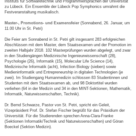
Instituts für Softwaretechnik und Programmiersprachen der Universität
zu Lübeck. Ein Ensemble der Lübeck Pop Symphonics umrahmt die
Festveranstaltung musikalisch.
Master-, Promotions- und Examensfeier
(Sonnabend, 26. Januar, um
11.00 Uhr in St. Petri)
Die Feier am Sonnabend in St. Petri gilt insgesamt 283 erfolgreichen
Abschlüssen mit dem Master, dem Staatsexamen und der Promotion im
zweiten Halbjahr 2018. 102 Masterprüfungen wurden abgelegt, und zwar
in den Studiengängen Medizinische Ingenieurwissenschaft (28),
Psychologie (26), Informatik (15), Molecular Life Science (14),
Medizinische Informatik (acht), Infection Biology (sieben) sowie
Medieninformatik und Entrepreneurship in digitalen Technologien (je
zwei). Im Studiengang Humanmedizin schlossen 83 Studentinnen und
Studenten mit dem Staatsexamen ab, und 98 Doktortitel wurden
verliehen (64 in der Medizin und 34 in den MINT-Sektionen, Mathematik,
Informatik, Naturwissenschaften, Technik).
Dr. Bernd Schwarze, Pastor von St. Petri, spricht ein Geleit,
Vizepräsident Prof. Dr. Stefan Fischer begrüßt für das Präsidium der
Universität. Für die Studierenden sprechen Anna-Clara-Franke
(Sektionen Informatik/Technik und Naturwissenschaften) und Göran
Boeckel (Sektion Medizin).