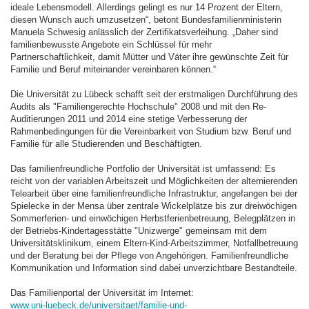
ideale Lebensmodell. Allerdings gelingt es nur 14 Prozent der Eltern,
diesen Wunsch auch umzusetzen“, betont Bundesfamilienministerin
Manuela Schwesig anlässlich der Zertifikatsverleihung. „Daher sind
familienbewusste Angebote ein Schlüssel für mehr
Partnerschaftlichkeit, damit Mütter und Väter ihre gewünschte Zeit für
Familie und Beruf miteinander vereinbaren können.“
Die Universität zu Lübeck schafft seit der erstmaligen Durchführung des
Audits als "Familiengerechte Hochschule" 2008 und mit den Re-
Auditierungen 2011 und 2014 eine stetige Verbesserung der
Rahmenbedingungen für die Vereinbarkeit von Studium bzw. Beruf und
Familie für alle Studierenden und Beschäftigten.
Das familienfreundliche Portfolio der Universität ist umfassend: Es
reicht von der variablen Arbeitszeit und Möglichkeiten der alternierenden
Telearbeit über eine familienfreundliche Infrastruktur, angefangen bei der
Spielecke in der Mensa über zentrale Wickelplätze bis zur dreiwöchigen
Sommerferien- und einwöchigen Herbstferienbetreuung, Belegplätzen in
der Betriebs-Kindertagesstätte "Unizwerge" gemeinsam mit dem
Universitätsklinikum, einem Eltern-Kind-Arbeitszimmer, Notfallbetreuung
und der Beratung bei der Pflege von Angehörigen. Familienfreundliche
Kommunikation und Information sind dabei unverzichtbare Bestandteile.
Das Familienportal der Universität im Internet:
www.uni-luebeck.de/universitaet/familie-und-