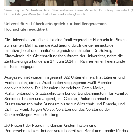
Verleihung der Zertifikate in Berlin: Staatssekretärin Caren Marks (li.), Dr. Solveig Simowitsch (4.
Dr. Frank-Jürgen Weise (re.; Foto: berufundfamilie gGmbH)
Universität zu Lübeck erfolgreich zur familiengerechten
Hochschule re-auditiert
Die Universität zu Lübeck ist eine familiengerechte Hochschule. Bereits
zum dritten Mal hat sie die Auditierung durch die gemeinnützige
Initiative „beruf und familie“ erfolgreich durchlaufen. Dr. Solveig
Simowitsch, die Gleichstellungsbeauftragte der Universität, nahm die
Zertifizierungsurkunde am 17. Juni 2014 im Rahmen einer Feierstunde
in Berlin entgegen.
Ausgezeichnet wurden insgesamt 322 Unternehmen, Institutionen und
Hochschulen, die das Audit in den vergangenen zwölf Monaten
absolviert haben. Die Urkunden überreichten Caren Marks,
Parlamentarische Staatssekretärin bei der Bundesministerin für Familie,
Senioren, Frauen und Jugend, Iris Gleicke, Parlamentarische
Staatssekretärin beim Bundesminister für Wirtschaft und Energie, und
Dr. h. c. Frank-Jürgen Weise, Vorsitzender des Vorstands der
Gemeinnützigen Hertie-Stiftung.
„60 Prozent der Paare mit kleinen Kindern halten eine
Partnerschaftlichkeit bei der Vereinbarkeit von Beruf und Familie für das