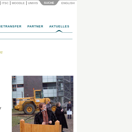
|
|
|
SUCHE
ITSC
MOODLE
UNIVIS
ENGLISH
IETRANSFER
PARTNER
AKTUELLES
02
r