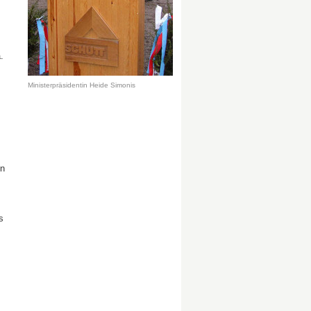
.
Ministerpräsidentin Heide Simonis
en
s