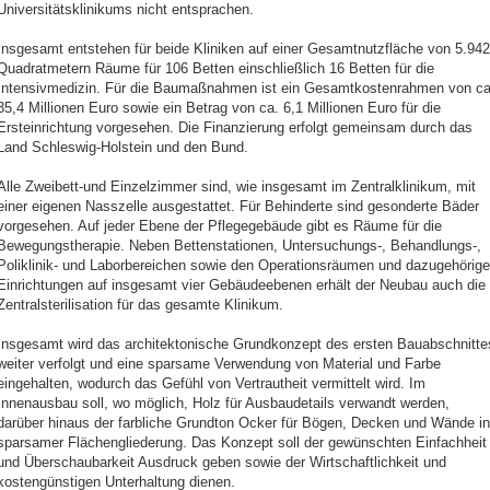
Universitätsklinikums nicht entsprachen.
Insgesamt entstehen für beide Kliniken auf einer Gesamtnutzfläche von 5.942
Quadratmetern Räume für 106 Betten einschließlich 16 Betten für die
Intensivmedizin. Für die Baumaßnahmen ist ein Gesamtkostenrahmen von ca
35,4 Millionen Euro sowie ein Betrag von ca. 6,1 Millionen Euro für die
Ersteinrichtung vorgesehen. Die Finanzierung erfolgt gemeinsam durch das
Land Schleswig-Holstein und den Bund.
Alle Zweibett-und Einzelzimmer sind, wie insgesamt im Zentralklinikum, mit
einer eigenen Nasszelle ausgestattet. Für Behinderte sind gesonderte Bäder
vorgesehen. Auf jeder Ebene der Pflegegebäude gibt es Räume für die
Bewegungstherapie. Neben Bettenstationen, Untersuchungs-, Behandlungs-,
Poliklinik- und Laborbereichen sowie den Operationsräumen und dazugehörig
Einrichtungen auf insgesamt vier Gebäudeebenen erhält der Neubau auch die
Zentralsterilisation für das gesamte Klinikum.
Insgesamt wird das architektonische Grundkonzept des ersten Bauabschnitte
weiter verfolgt und eine sparsame Verwendung von Material und Farbe
eingehalten, wodurch das Gefühl von Vertrautheit vermittelt wird. Im
Innenausbau soll, wo möglich, Holz für Ausbaudetails verwandt werden,
darüber hinaus der farbliche Grundton Ocker für Bögen, Decken und Wände in
sparsamer Flächengliederung. Das Konzept soll der gewünschten Einfachheit
und Überschaubarkeit Ausdruck geben sowie der Wirtschaftlichkeit und
kostengünstigen Unterhaltung dienen.