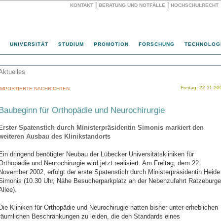
|
|
KONTAKT
BERATUNG UND NOTFÄLLE
HOCHSCHULRECHT
Website
UNIVERSITÄT
STUDIUM
PROMOTION
FORSCHUNG
TECHNOLOG
Aktuelles
Freitag, 22.11.20
IMPORTIERTE NACHRICHTEN
Baubeginn für Orthopädie und Neurochirurgie
Erster Spatenstich durch Ministerpräsidentin Simonis markiert den
weiteren Ausbau des Klinikstandorts
Ein dringend benötigter Neubau der Lübecker Universitätskliniken für
Orthopädie und Neurochirurgie wird jetzt realisiert. Am Freitag, dem 22.
November 2002, erfolgt der erste Spatenstich durch Ministerpräsidentin Heide
Simonis (10.30 Uhr, Nähe Besucherparkplatz an der Nebenzufahrt Ratzeburge
Allee).
Die Kliniken für Orthopädie und Neurochirugie hatten bisher unter erheblichen
räumlichen Beschränkungen zu leiden, die den Standards eines