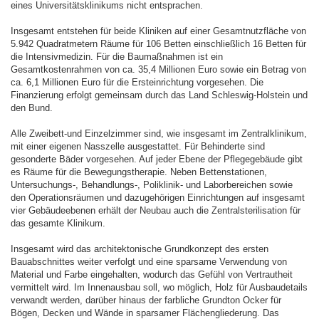
eines Universitätsklinikums nicht entsprachen.
Insgesamt entstehen für beide Kliniken auf einer Gesamtnutzfläche von
5.942 Quadratmetern Räume für 106 Betten einschließlich 16 Betten für
die Intensivmedizin. Für die Baumaßnahmen ist ein
Gesamtkostenrahmen von ca. 35,4 Millionen Euro sowie ein Betrag von
ca. 6,1 Millionen Euro für die Ersteinrichtung vorgesehen. Die
Finanzierung erfolgt gemeinsam durch das Land Schleswig-Holstein und
den Bund.
Alle Zweibett-und Einzelzimmer sind, wie insgesamt im Zentralklinikum,
mit einer eigenen Nasszelle ausgestattet. Für Behinderte sind
gesonderte Bäder vorgesehen. Auf jeder Ebene der Pflegegebäude gibt
es Räume für die Bewegungstherapie. Neben Bettenstationen,
Untersuchungs-, Behandlungs-, Poliklinik- und Laborbereichen sowie
den Operationsräumen und dazugehörigen Einrichtungen auf insgesamt
vier Gebäudeebenen erhält der Neubau auch die Zentralsterilisation für
das gesamte Klinikum.
Insgesamt wird das architektonische Grundkonzept des ersten
Bauabschnittes weiter verfolgt und eine sparsame Verwendung von
Material und Farbe eingehalten, wodurch das Gefühl von Vertrautheit
vermittelt wird. Im Innenausbau soll, wo möglich, Holz für Ausbaudetails
verwandt werden, darüber hinaus der farbliche Grundton Ocker für
Bögen, Decken und Wände in sparsamer Flächengliederung. Das