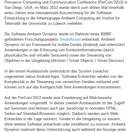
Pervasive Computing und Communication Conference (PerCom‘2013) in
San Diego, USA, im März 2013 wurde damit zum dritten Mal innerhalb
eines Jahres eine internationale Auszeichnung für die Software-
Entwicklung in der Arbeitsgruppe Ambient Computing am Institut für
Telematik der Universität zu Lübeck verliehen.
Die Software Ambient Dynamix wurde im Rahmen eines BMBF-
geförderten Forschungsprojekts
SmartAssist
entwickelt. Ambient
Dynamix ist ein Framework für mobile Geräte (Android) und unterstützt
Anwendungen in der Erfassung von Kontextinformationen (durch
physikalische und virtuelle Sensoren) sowie der Steuerung von
Objekten in der Umgebung (Aktoren / Smart Objects / Smart Devices).
In der ersten Ausbaustufe unterstützte das System zunächst
sogenannte native Android-Apps. Software-Entwickler werden von der
Komplexität in der Steuerung von vernetzten Geräten entlastet und
können sich auf das Kerngeschäft Ihrer Anwendungen konzentrieren.
Auf der PerCom‘2013 wurde eine Erweiterung auf Web-basierte
Anwendungen vorgestellt. In dieser zweiten Ausbaustufe ist der Zugriff
auf Sensoren und Aktoren auch per JavaScript in normalen HTML-
Seiten auf Standard-Browsern möglich. Dadurch werden auch Web-
Entwickler in die Lage versetzt, Geräte in der Umgebung zu steuern,
ohne weitere Software entwickeln oder installieren zu müssen. Ambient
Dynamix realisiert diese Unterstützung auch während der Anzeige einer