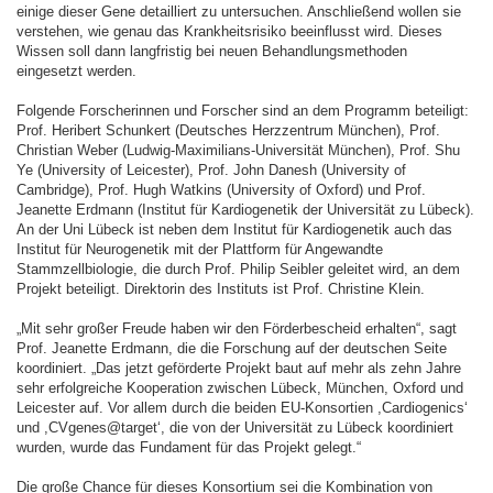
einige dieser Gene detailliert zu untersuchen. Anschließend wollen sie
verstehen, wie genau das Krankheitsrisiko beeinflusst wird. Dieses
Wissen soll dann langfristig bei neuen Behandlungsmethoden
eingesetzt werden.
Folgende Forscherinnen und Forscher sind an dem Programm beteiligt:
Prof. Heribert Schunkert (Deutsches Herzzentrum München), Prof.
Christian Weber (Ludwig-Maximilians-Universität München), Prof. Shu
Ye (University of Leicester), Prof. John Danesh (University of
Cambridge), Prof. Hugh Watkins (University of Oxford) und Prof.
Jeanette Erdmann (Institut für Kardiogenetik der Universität zu Lübeck).
An der Uni Lübeck ist neben dem Institut für Kardiogenetik auch das
Institut für Neurogenetik mit der Plattform für Angewandte
Stammzellbiologie, die durch Prof. Philip Seibler geleitet wird, an dem
Projekt beteiligt. Direktorin des Instituts ist Prof. Christine Klein.
„Mit sehr großer Freude haben wir den Förderbescheid erhalten“, sagt
Prof. Jeanette Erdmann, die die Forschung auf der deutschen Seite
koordiniert. „Das jetzt geförderte Projekt baut auf mehr als zehn Jahre
sehr erfolgreiche Kooperation zwischen Lübeck, München, Oxford und
Leicester auf. Vor allem durch die beiden EU-Konsortien ,Cardiogenics‘
und ,CVgenes@target‘, die von der Universität zu Lübeck koordiniert
wurden, wurde das Fundament für das Projekt gelegt.“
Die große Chance für dieses Konsortium sei die Kombination von