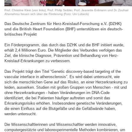
Prof. Christine Klein (von links), Prof. Philip Seibler, Prof. Jeanette Erdmann und Dr. Zouhair
Aherrahrou freuen sich über die Förderung (Foto: Uni Lübeck)
Das Deutsche Zentrum für Herz-Kreislauf-Forschung e.V. (DZHK)
und die British Heart Foundation (BHF) unterstützen ein deutsch-
britisches Projekt
Ein Förderprogramm, das durch das DZHK und die BHF initiiert wurde,
erhält 2,4 Millionen Euro. Die Mitglieder des Verbundes verfolgen das
Ziel, die klinische Diagnose, Prävention und Behandlung von Herz-
Kreislauf-Erkrankungen zu verbessern.
Das Projekt trägt den Titel “Genetic discovery-based targeting of the
vascular interface in atherosclerosis”.
Es wird dabei untersucht, wie
sich die menschlichen Gene auf das Risiko, an einer Herzerkrankung zu
leiden, auswirken. Studien mit großen Gruppen von Menschen - mit und
ohne Herzerkrankungen - haben Veränderungen im DNA-Code
identifiziert, die bei Patienten häufiger auftreten und somit das
Erkrankungsrisiko erhöhen. Insbesondere genetische Veränderungen,
die einen Einfluss auf die Blutgefäße und die Gefäßwände haben,
werden untersucht.
Die Wissenschaftlerinnen und Wissenschaftler werden innovative,
computergestützte und laborexperimentelle Methoden kombinieren, um