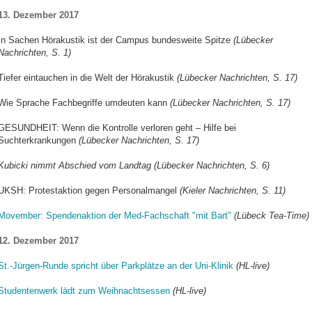
13. Dezember 2017
In Sachen Hörakustik ist der Campus bundesweite Spitze
(Lübecker
Nachrichten, S. 1)
Tiefer eintauchen in die Welt der Hörakustik
(Lübecker Nachrichten, S. 17)
Wie Sprache Fachbegriffe umdeuten kann
(Lübecker Nachrichten, S. 17)
GESUNDHEIT: Wenn die Kontrolle verloren geht – Hilfe bei
Suchterkrankungen
(Lübecker Nachrichten, S. 17)
Kubicki nimmt Abschied vom Landtag (Lübecker Nachrichten, S. 6)
UKSH: Protestaktion gegen Personalmangel
(Kieler Nachrichten, S. 11)
Movember: Spendenaktion der Med-Fachschaft "mit Bart"
(Lübeck Tea-Time)
12. Dezember 2017
St.-Jürgen-Runde spricht über Parkplätze an der Uni-Klinik
(HL-live)
Studentenwerk lädt zum Weihnachtsessen
(HL-live)