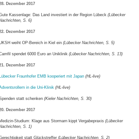
28. Dezember 2017
Gute Kassenlage: Das Land investiert in der Region Lübeck
(Lübecker
Nachrichten, S. 6)
22. Dezember 2017
UKSH weiht OP-Bereich in Kiel ein
(Lübecker Nachrichten, S. 5)
Camfil spendet 6000 Euro an Uniklinik
(Lübecker Nachrichten, S. 13)
21. Dezember 2017
Lübecker Fraunhofer EMB kooperiert mit Japan
(HL-live)
Adventsrollern in die Uni-Klinik
(HL-live)
Spenden statt schenken
(Kieler Nachrichten, S. 30)
20. Dezember 2017
Medizin-Studium: Klage aus Stormarn kippt Vergabepraxis
(Lübecker
Nachrichten, S. 1)
Gerechtigkeit statt Glückstreffer
(Lübecker Nachrichten, S. 2)