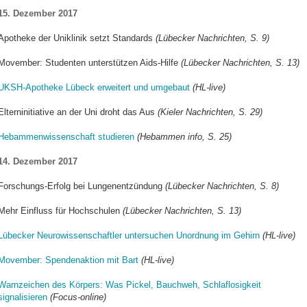
15. Dezember 2017
Apotheke der Uniklinik setzt Standards
(Lübecker Nachrichten, S. 9)
Movember: Studenten unterstützen Aids-Hilfe
(Lübecker Nachrichten, S. 13)
UKSH-Apotheke Lübeck erweitert und umgebaut
(HL-live)
Elterninitiative an der Uni droht das Aus
(Kieler Nachrichten, S. 29)
Hebammenwissenschaft studieren
(Hebammen info, S. 25)
14. Dezember 2017
Forschungs-Erfolg bei Lungenentzündung
(Lübecker Nachrichten, S. 8)
Mehr Einfluss für Hochschulen
(Lübecker Nachrichten, S. 13)
Lübecker Neurowissenschaftler untersuchen Unordnung im Gehirn
(HL-live)
Movember: Spendenaktion mit Bart
(HL-live)
Warnzeichen des Körpers: Was Pickel, Bauchweh, Schlaflosigkeit
signalisieren
(Focus-online)