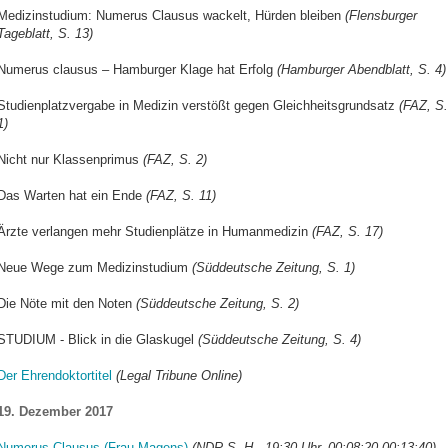
Medizinstudium: Numerus Clausus wackelt, Hürden bleiben
(Flensburger
Tageblatt, S. 13)
Numerus clausus – Hamburger Klage hat Erfolg
(Hamburger Abendblatt, S. 4)
Studienplatzvergabe in Medizin verstößt gegen Gleichheitsgrundsatz
(FAZ, S.
1)
Nicht nur Klassenprimus
(FAZ, S. 2)
Das Warten hat ein Ende
(FAZ, S. 11)
Ärzte verlangen mehr Studienplätze in Humanmedizin
(FAZ, S. 17)
Neue Wege zum Medizinstudium
(Süddeutsche Zeitung, S. 1)
Die Nöte mit den Noten
(Süddeutsche Zeitung, S. 2)
STUDIUM - Blick in die Glaskugel
(Süddeutsche Zeitung, S. 4)
Der Ehrendoktortitel
(Legal Tribune Online)
19. Dezember 2017
Numerus-Clausus (Frau Magens)
(NDR S.-H., 19:30 Uhr, 00:08:20-00:13:40)