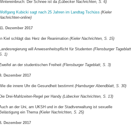
Wintereinbruch: Der Schnee ist da
(Lübecker Nachrichten, S. 6)
Wolfgang Kubicki sagt nach 25 Jahren im Landtag Tschüss
(Kieler
Nachrichten-online)
11. Dezember 2017
In Kiel schlägt das Herz der Reanimation
(Kieler Nachrichten, S. 15)
Landesregierung will Anwesenheitspflicht für Studenten
(Flensburger Tageblatt
S. 1)
Zweifel an der studentischen Freiheit
(Flensburger Tageblatt, S. 3)
9. Dezember 2017
Wie die innere Uhr die Gesundheit bestimmt
(Hamburger Abendblatt, S. 30)
Die Drei-Mahlzeiten-Regel per Handy
(Lübecker Nachrichten, S. 13)
Auch an der Uni, am UKSH und in der Stadtverwaltung ist sexuelle
Belästigung ein Thema
(Kieler Nachrichten, S. 25)
8. Dezember 2017