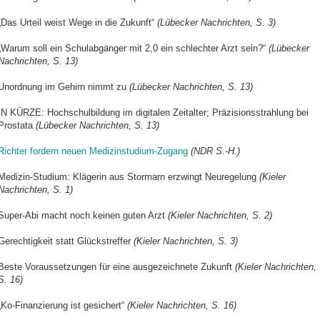
„Das Urteil weist Wege in die Zukunft“
(Lübecker Nachrichten, S. 3)
„Warum soll ein Schulabgänger mit 2,0 ein schlechter Arzt sein?“
(Lübecker
Nachrichten, S. 13)
Unordnung im Gehirn nimmt zu
(Lübecker Nachrichten, S. 13)
IN KÜRZE: Hochschulbildung im digitalen Zeitalter; Präzisionsstrahlung bei
Prostata
(Lübecker Nachrichten, S. 13)
Richter fordern neuen Medizinstudium-Zugang
(NDR S.-H.)
Medizin-Studium: Klägerin aus Stormarn erzwingt Neuregelung
(Kieler
Nachrichten, S. 1)
Super-Abi macht noch keinen guten Arzt
(Kieler Nachrichten, S. 2)
Gerechtigkeit statt Glückstreffer
(Kieler Nachrichten, S. 3)
Beste Voraussetzungen für eine ausgezeichnete Zukunft
(Kieler Nachrichten,
S. 16)
„Ko-Finanzierung ist gesichert“
(Kieler Nachrichten, S. 16)