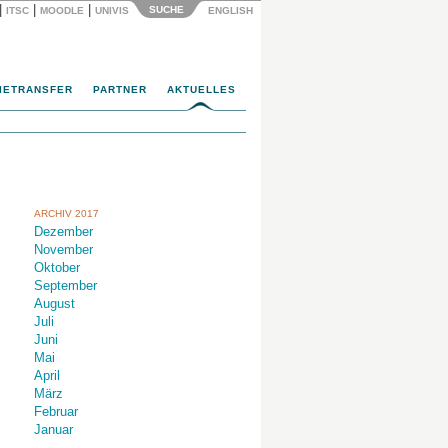
|
|
|
SUCHE
ITSC
MOODLE
UNIVIS
ENGLISH
IETRANSFER
PARTNER
AKTUELLES
ARCHIV 2017
Dezember
November
Oktober
September
,
August
Juli
Juni
Mai
April
März
Februar
Januar