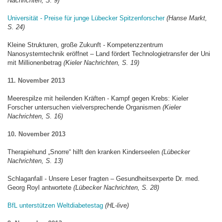
Nachrichten, S. 9)
Universität - Preise für junge Lübecker Spitzenforscher
(Hanse Markt,
S. 24)
Kleine Strukturen, große Zukunft - Kompetenzzentrum
Nanosystemtechnik eröffnet – Land fördert Technologietransfer der Uni
mit Millionenbetrag
(Kieler Nachrichten, S. 19)
11. November 2013
Meerespilze mit heilenden Kräften - Kampf gegen Krebs: Kieler
Forscher untersuchen vielversprechende Organismen
(Kieler
Nachrichten, S. 16)
10. November 2013
Therapiehund „Snorre“ hilft den kranken Kinderseelen
(Lübecker
Nachrichten, S. 13)
Schlaganfall - Unsere Leser fragten – Gesundheitsexperte Dr. med.
Georg Royl antwortete
(Lübecker Nachrichten, S. 28)
BfL unterstützen Weltdiabetestag
(HL-live)