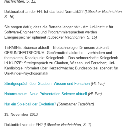
Nachrichten, S. 12)
Doktorarbeit an der FH: Ist das bald Normalität?
(Lübecker Nachrichten,
S. 16)
Sie sorgen dafür, dass die Batterie länger hält - Am Uni-Institut für
Software-Engineering und Programmiersprachen werden
Energiespeicher optimiert
(Lübecker Nachrichten, S. 16)
TERMINE: Science aktuell – Biotechnologie für unsere Zukunft
GESUNDHEITSFORUM: Gebärmutterhalskrebs – verhindern und
therapieren; Knackpunkt Kniegelenk – Das schmerzhafte Kniegelenk
IN KÜRZE: Streitgespräch zu Glauben, Wissen und Forschen; Uni-
Kardiologie informiert über Herzschwäche; Bundespolizei spendet für
Uni-Kinder-Psychosomatik
Streitgespräch über Glauben, Wissen und Forschen
(HL-live)
Naturmuseum: Neue Präsentation Science aktuell
(HL-live)
Nur ein Spielball der Evolution?
(Stormarner Tageblatt)
19. November 2013
Doktortitel von der FH?
(Lübecker Nachrichten, S. 1)