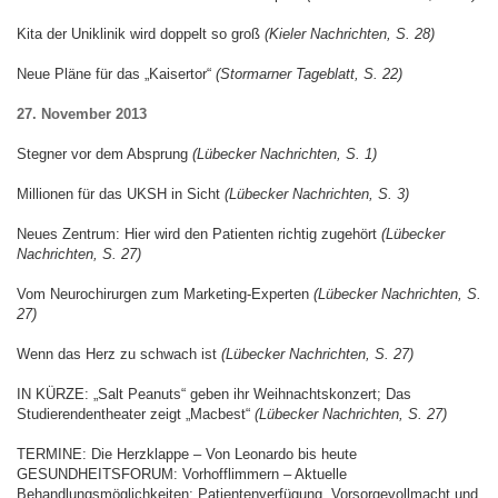
Kita der Uniklinik wird doppelt so groß
(Kieler Nachrichten, S. 28)
Neue Pläne für das „Kaisertor“
(Stormarner Tageblatt, S. 22)
27. November 2013
Stegner vor dem Absprung
(Lübecker Nachrichten, S. 1)
Millionen für das UKSH in Sicht
(Lübecker Nachrichten, S. 3)
Neues Zentrum: Hier wird den Patienten richtig zugehört
(Lübecker
Nachrichten, S. 27)
Vom Neurochirurgen zum Marketing-Experten
(Lübecker Nachrichten, S.
27)
Wenn das Herz zu schwach ist
(Lübecker Nachrichten, S. 27)
IN KÜRZE: „Salt Peanuts“ geben ihr Weihnachtskonzert; Das
Studierendentheater zeigt „Macbest“
(Lübecker Nachrichten, S. 27)
TERMINE: Die Herzklappe – Von Leonardo bis heute
GESUNDHEITSFORUM: Vorhofflimmern – Aktuelle
Behandlungsmöglichkeiten; Patientenverfügung, Vorsorgevollmacht und