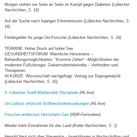
Morgen stehen sie Seite an Seite im Kampf gegen Diabetes
(Lübecker
Nachrichten, S. 16)
Auf der Suche nach haarigen Erkenntnissen
(Lübecker Nachrichten, S.
16)
Fördergelder für junge Uni-Forscher
(Lübecker Nachrichten, S. 16)
TERMINE: Hoher Druck auf hoher See
GESUNDHEITSFORUM: Männliche Inkontinenz –
Behandlungsmöglichkeiten; "Krumme Zehen“ –Möglichkeiten der
modernen Fußchirurgie; Gebärmutterhalskrebs – Verhindern und
Therapieren
IN KÜRZE: Wissenschaft nachgefragt: Vortrag zur Dopinganalytik
(Lübecker Nachrichten, S. 16)
9. Lübecker Stadt-Mathematik-Olympiade
(HL-live)
Uni Lübeck erforscht Stoffwechselerkrankungen
(HL-live)
Forscher entdecken Herzinfarkt-Gen
(NDR-Fernsehen)
Wieder mehr Einnahmen für das Land
(Kieler Nachrichten, S. 1)
Heinold freut sich über Steuerplus - Investitionen in Hochschulbau und