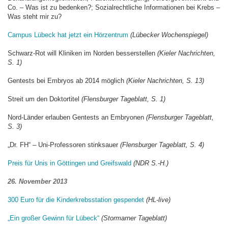
Co. – Was ist zu bedenken?; Sozialrechtliche Informationen bei Krebs –
Was steht mir zu?
Campus Lübeck hat jetzt ein Hörzentrum
(Lübecker Wochenspiegel)
Schwarz-Rot will Kliniken im Norden besserstellen
(Kieler Nachrichten,
S. 1)
Gentests bei Embryos ab 2014 möglich
(Kieler Nachrichten, S. 13)
Streit um den Doktortitel
(Flensburger Tageblatt, S. 1)
Nord-Länder erlauben Gentests an Embryonen
(Flensburger Tageblatt,
S. 3)
„Dr. FH“ – Uni-Professoren stinksauer
(Flensburger Tageblatt, S. 4)
Preis für Unis in Göttingen und Greifswald
(NDR S.-H.)
26. November 2013
300 Euro für die Kinderkrebsstation gespendet
(HL-live)
„Ein großer Gewinn für Lübeck“
(Stormarner Tageblatt)