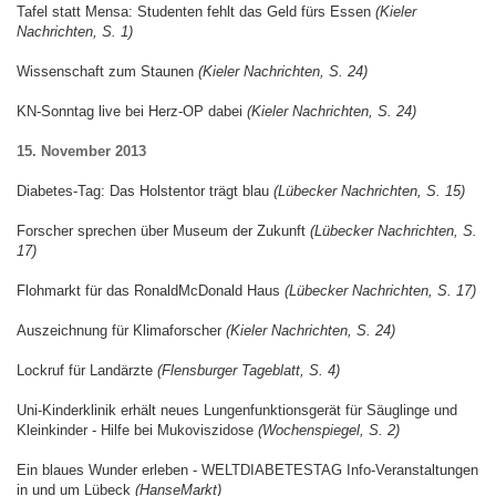
Tafel statt Mensa: Studenten fehlt das Geld fürs Essen
(Kieler
Nachrichten, S. 1)
Wissenschaft zum Staunen
(Kieler Nachrichten, S. 24)
KN-Sonntag live bei Herz-OP dabei
(Kieler Nachrichten, S. 24)
15. November 2013
Diabetes-Tag: Das Holstentor trägt blau
(Lübecker Nachrichten, S. 15)
Forscher sprechen über Museum der Zukunft
(Lübecker Nachrichten, S.
17)
Flohmarkt für das RonaldMcDonald Haus
(Lübecker Nachrichten, S. 17)
Auszeichnung für Klimaforscher
(Kieler Nachrichten, S. 24)
Lockruf für Landärzte
(Flensburger Tageblatt, S. 4)
Uni-Kinderklinik erhält neues Lungenfunktionsgerät für Säuglinge und
Kleinkinder - Hilfe bei Mukoviszidose
(Wochenspiegel, S. 2)
Ein blaues Wunder erleben - WELTDIABETESTAG Info-Veranstaltungen
in und um Lübeck
(HanseMarkt)