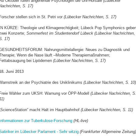
Ab Oktober füllen angehende Psychologen die Uni-Hörsäle
(Lübecker
Nachrichten, S. 17)
Forscher stellen sich in St. Petri vor
(Lübecker Nachrichten, S. 17)
IN KÜRZE: Theologie und Klimagerechtigkeit; Lübeck Pop Symphonics gebe
zwei Konzerte;
Sommerfest im Studentendorf Lübeck
(Lübecker Nachrichten,
S. 17)
GESUNDHEITSFORUM: Nahrungsmittelallergie: Neues zu Diagnostik und
Therapie; Wenn die Nase läuft –Moderne Therapiemaßnahmen;
Fettabsaugung bei Lipödemen
(Lübecker Nachrichten, S. 17)
18. Juni 2013
Warnstreik an der Psychiatrie des Uniklinikums
(Lübecker Nachrichten, S. 10)
Freie Wähler zum UKSH: Warnung vor ÖPP-Modell
(Lübecker Nachrichten, S
11)
„ScienceStation“ macht Halt im Hauptbahnhof
(Lübecker Nachrichten, S. 11)
Informationen zur Tuberkulose-Forschung
(HL-live)
Satiriker im Lübecker Parlament - Sehr witzig
(Frankfurter Allgemeine Zeitung