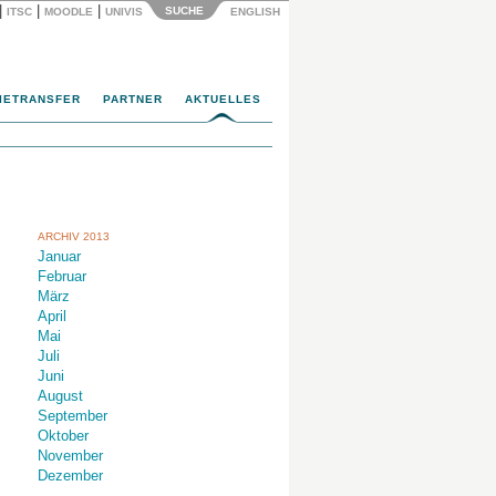
|
|
|
SUCHE
ITSC
MOODLE
UNIVIS
ENGLISH
IETRANSFER
PARTNER
AKTUELLES
ARCHIV 2013
Januar
Februar
März
April
Mai
Juli
Juni
August
September
Oktober
November
Dezember