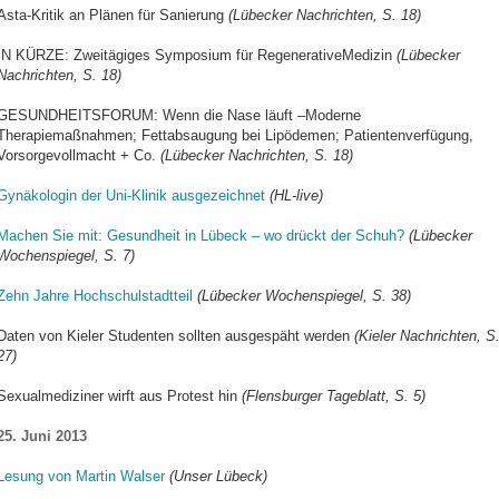
Asta-Kritik an Plänen für Sanierung
(Lübecker Nachrichten, S. 18)
IN KÜRZE: Zweitägiges Symposium für RegenerativeMedizin
(Lübecker
Nachrichten, S. 18)
GESUNDHEITSFORUM: Wenn die Nase läuft –Moderne
Therapiemaßnahmen; Fettabsaugung bei Lipödemen; Patientenverfügung,
Vorsorgevollmacht + Co.
(Lübecker Nachrichten, S. 18)
Gynäkologin der Uni-Klinik ausgezeichnet
(HL-live)
Machen Sie mit: Gesundheit in Lübeck – wo drückt der Schuh?
(Lübecker
Wochenspiegel, S. 7)
Zehn Jahre Hochschulstadtteil
(Lübecker Wochenspiegel, S. 38)
Daten von Kieler Studenten sollten ausgespäht werden
(Kieler Nachrichten, S
27)
Sexualmediziner wirft aus Protest hin
(Flensburger Tageblatt, S. 5)
25. Juni 2013
Lesung von Martin Walser
(Unser Lübeck)