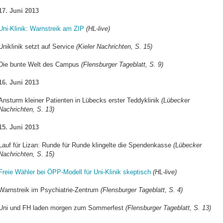
17. Juni 2013
Uni-Klinik: Warnstreik am ZIP
(HL-live)
Uniklinik setzt auf Service
(Kieler Nachrichten, S. 15)
Die bunte Welt des Campus
(Flensburger Tageblatt, S. 9)
16. Juni 2013
Ansturm kleiner Patienten in Lübecks erster Teddyklinik
(Lübecker
Nachrichten, S. 13)
15. Juni 2013
Lauf für Lizan: Runde für Runde klingelte die Spendenkasse
(Lübecker
Nachrichten, S. 15)
Freie Wähler bei ÖPP-Modell für Uni-Klinik skeptisch
(HL-live)
Warnstreik im Psychiatrie-Zentrum
(Flensburger Tageblatt, S. 4)
Uni und FH laden morgen zum Sommerfest
(Flensburger Tageblatt, S. 13)