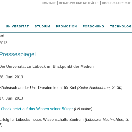
|
|
KONTAKT
BERATUNG UND NOTFÄLLE
HOCHSCHULRECHT
Website
UNIVERSITÄT
STUDIUM
PROMOTION
FORSCHUNG
TECHNOLOG
uni
2013
Pressespiegel
Die Universität zu Lübeck im Blickpunkt der Medien
28. Juni 2013
Sächsisch an der Uni: Dresden kocht für Kiel
(Kieler Nachrichten, S. 30)
27. Juni 2013
Lübeck setzt auf das Wissen seiner Bürger
(LN-online)
Erfolg für Lübecks neues Wissenschafts-Zentrum
(Lübecker Nachrichten, S.
1)