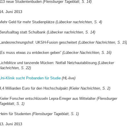
113 neue Studentenbuden
(Flensburger Tageblatt, S. 14)
14. Juni 2013
Mehr Geld für mehr Studienplätze
(Lübecker nachrichten, S. 4)
Berufsalltag statt Schulbank
(Lübecker nachrichten, S. 14)
Landesrechnungshof: UKSH-Fusion gescheitert
(Lübecker Nachrichten, S. 15
„Es muss etwas zu entdecken geben“
(Lübecker Nachrichten, S. 16)
Lichtblitze und tanzende Mücken: Notfall Netzhautablösung
(Lübecker
Nachrichten, S. 22)
Uni-Klinik sucht Probanden für Studie
(HL-live)
4,4 Milliarden Euro für den Hochschulpakt
(Kieler Nachrichten, S. 2)
Kieler Forscher entschlüsseln Lepra-Erreger aus Mittelalter
(Flensburger
Tageblatt, S. 1)
Heim für Studenten
(Flensburger Tageblatt, S. 1)
13. Juni 2013