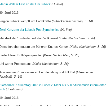
Martin Walser liest an der Uni Lübeck
(HL-live)
20. Juni 2013
Region Lübeck kämpft um Fachkräfte
(Lübecker Nachrichten, S. 14)
Zwei Konzerte der Lübeck Pop Symphonics
(HL-live)
Mehrheit der Studenten will die Zivilklausel
(Kieler Nachrichten, S. 26)
Ozeanforscher trauern um früheren Kustos Kortum
(Kieler Nachrichten, S. 26)
Gedenkfeier für Körperspender
(Kieler Nachrichten, S. 26)
Uni wertet Proteste aus
(Kieler Nachrichten, S. 26)
Kooperative Promotionen an Uni Flensburg und FH Kiel
(Flensburger
Tageblatt, S. 16)
BioMedTec Karrieretag 2013 in Lübeck: Mehr als 500 Studierende informierte
sich
(JuraForum)
19. Juni 2013