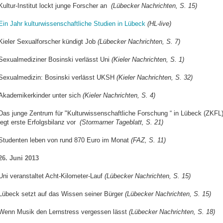
Kultur-Institut lockt junge Forscher an
(Lübecker Nachrichten, S. 15)
Ein Jahr kulturwissenschaftliche Studien in Lübeck
(HL-live)
Kieler Sexualforscher kündigt Job
(Lübecker Nachrichten, S. 7)
Sexualmediziner Bosinski verlässt Uni
(Kieler Nachrichten, S. 1)
Sexualmedizin: Bosinski verlässt UKSH
(Kieler Nachrichten, S. 32)
Akademikerkinder unter sich
(Kieler Nachrichten, S. 4)
Das junge Zentrum für "Kulturwissenschaftliche Forschung “ in Lübeck (ZKFL
legt erste Erfolgsbilanz vor
(Stormarner Tageblatt, S. 21)
Studenten leben von rund 870 Euro im Monat
(FAZ, S. 11)
26. Juni 2013
Uni veranstaltet Acht-Kilometer-Lauf
(Lübecker Nachrichten, S. 15)
Lübeck setzt auf das Wissen seiner Bürger
(Lübecker Nachrichten, S. 15)
Wenn Musik den Lernstress vergessen lässt
(Lübecker Nachrichten, S. 18)