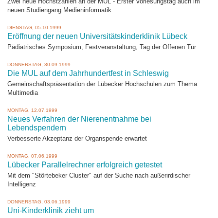
Zwei neue Höchstzahlen an der MUL - Erster Vorlesungstag auch im
neuen Studiengang Medieninformatik
DIENSTAG, 05.10.1999
Eröffnung der neuen Universitätskinderklinik Lübeck
Pädiatrisches Symposium, Festveranstaltung, Tag der Offenen Tür
DONNERSTAG, 30.09.1999
Die MUL auf dem Jahrhundertfest in Schleswig
Gemeinschaftspräsentation der Lübecker Hochschulen zum Thema
Multimedia
MONTAG, 12.07.1999
Neues Verfahren der Nierenentnahme bei
Lebendspendern
Verbesserte Akzeptanz der Organspende erwartet
MONTAG, 07.06.1999
Lübecker Parallelrechner erfolgreich getestet
Mit dem "Störtebeker Cluster" auf der Suche nach außerirdischer
Intelligenz
DONNERSTAG, 03.06.1999
Uni-Kinderklinik zieht um