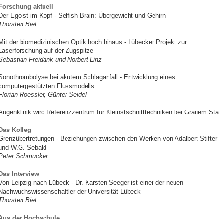
Forschung aktuell
Der Egoist im Kopf - Selfish Brain: Übergewicht und Gehirn
Thorsten Biet
Mit der biomedizinischen Optik hoch hinaus - Lübecker Projekt zur
Laserforschung auf der Zugspitze
Sebastian Freidank und Norbert Linz
Sonothrombolyse bei akutem Schlaganfall - Entwicklung eines
computergestützten Flussmodells
Florian Roessler, Günter Seidel
Augenklinik wird Referenzzentrum für Kleinstschnitttechniken bei Grauem Sta
Das Kolleg
Grenzübertretungen - Beziehungen zwischen den Werken von Adalbert Stifter
und W.G. Sebald
Peter Schmucker
Das Interview
Von Leipzig nach Lübeck - Dr. Karsten Seeger ist einer der neuen
Nachwuchswissenschaftler der Universität Lübeck
Thorsten Biet
Aus der Hochschule