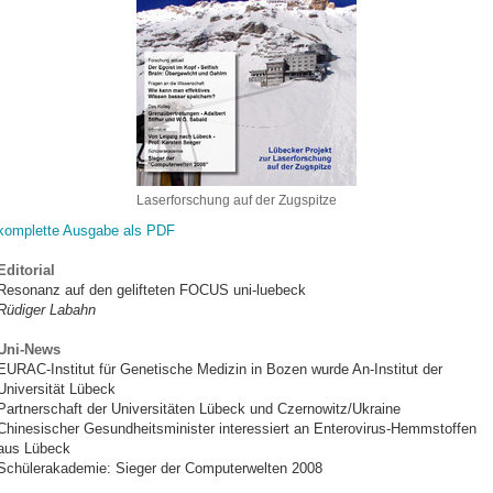
Laserforschung auf der Zugspitze
komplette Ausgabe als PDF
Editorial
Resonanz auf den gelifteten FOCUS uni-luebeck
Rüdiger Labahn
Uni-News
EURAC-Institut für Genetische Medizin in Bozen wurde An-Institut der
Universität Lübeck
Partnerschaft der Universitäten Lübeck und Czernowitz/Ukraine
Chinesischer Gesundheitsminister interessiert an Enterovirus-Hemmstoffen
aus Lübeck
Schülerakademie: Sieger der Computerwelten 2008