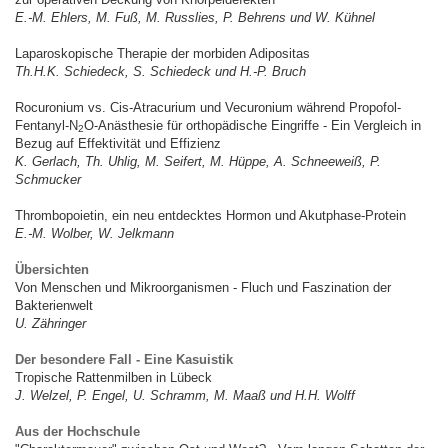
E.-M. Ehlers, M. Fuß, M. Russlies, P. Behrens und W. Kühnel
Laparoskopische Therapie der morbiden Adipositas
Th.H.K. Schiedeck, S. Schiedeck und H.-P. Bruch
Rocuronium vs. Cis-Atracurium und Vecuronium während Propofol-
Fentanyl-N
O-Anästhesie für orthopädische Eingriffe - Ein Vergleich in
2
Bezug auf Effektivität und Effizienz
K. Gerlach, Th. Uhlig, M. Seifert, M. Hüppe, A. Schneeweiß, P.
Schmucker
Thrombopoietin, ein neu entdecktes Hormon und Akutphase-Protein
E.-M. Wolber, W. Jelkmann
Übersichten
Von Menschen und Mikroorganismen - Fluch und Faszination der
Bakterienwelt
U. Zähringer
Der besondere
Fall - Eine Kasuistik
Tropische Rattenmilben in Lübeck
J. Welzel, P. Engel, U. Schramm, M. Maaß und H.H. Wolff
Aus der Hochschule