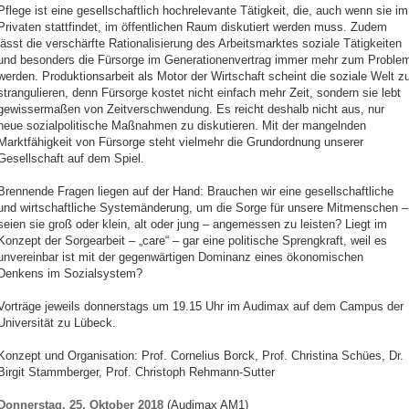
Pflege ist eine gesellschaftlich hochrelevante Tätigkeit, die, auch wenn sie im
Privaten stattfindet, im öffentlichen Raum diskutiert werden muss. Zudem
lässt die verschärfte Rationalisierung des Arbeitsmarktes soziale Tätigkeiten
und besonders die Fürsorge im Generationenvertrag immer mehr zum Proble
werden. Produktionsarbeit als Motor der Wirtschaft scheint die soziale Welt z
strangulieren, denn Fürsorge kostet nicht einfach mehr Zeit, sondern sie lebt
gewissermaßen von Zeitverschwendung. Es reicht deshalb nicht aus, nur
neue sozialpolitische Maßnahmen zu diskutieren. Mit der mangelnden
Marktfähigkeit von Fürsorge steht vielmehr die Grundordnung unserer
Gesellschaft auf dem Spiel.
Brennende Fragen liegen auf der Hand: Brauchen wir eine gesellschaftliche
und wirtschaftliche Systemänderung, um die Sorge für unsere Mitmenschen –
seien sie groß oder klein, alt oder jung – angemessen zu leisten? Liegt im
Konzept der Sorgearbeit – „care“ – gar eine politische Sprengkraft, weil es
unvereinbar ist mit der gegenwärtigen Dominanz eines ökonomischen
Denkens im Sozialsystem?
Vorträge jeweils donnerstags um 19.15 Uhr im Audimax auf dem Campus der
Universität zu Lübeck.
Konzept und Organisation: Prof. Cornelius Borck, Prof. Christina Schües, Dr.
Birgit Stammberger, Prof. Christoph Rehmann-Sutter
Donnerstag, 25. Oktober 2018
(Audimax AM1)