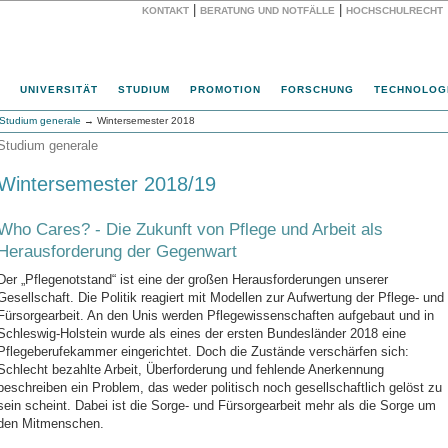
|
|
KONTAKT
BERATUNG UND NOTFÄLLE
HOCHSCHULRECHT
Website
UNIVERSITÄT
STUDIUM
PROMOTION
FORSCHUNG
TECHNOLOG
Studium generale
→ Wintersemester 2018
Studium generale
Wintersemester 2018/19
Who Cares? - Die Zukunft von Pflege und Arbeit als
Herausforderung der Gegenwart
Der „Pflegenotstand“ ist eine der großen Herausforderungen unserer
Gesellschaft. Die Politik reagiert mit Modellen zur Aufwertung der Pflege- und
Fürsorgearbeit. An den Unis werden Pflegewissenschaften aufgebaut und in
Schleswig-Holstein wurde als eines der ersten Bundesländer 2018 eine
Pflegeberufekammer eingerichtet. Doch die Zustände verschärfen sich:
Schlecht bezahlte Arbeit, Überforderung und fehlende Anerkennung
beschreiben ein Problem, das weder politisch noch gesellschaftlich gelöst zu
sein scheint. Dabei ist die Sorge- und Fürsorgearbeit mehr als die Sorge um
den Mitmenschen.