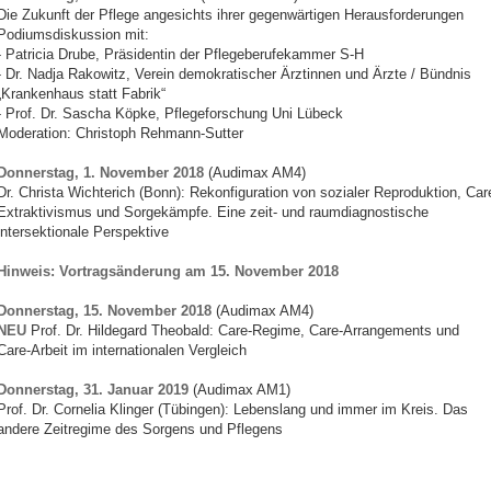
Die Zukunft der Pflege angesichts ihrer gegenwärtigen Herausforderungen
Podiumsdiskussion mit:
- Patricia Drube, Präsidentin der Pflegeberufekammer S-H
- Dr. Nadja Rakowitz, Verein demokratischer Ärztinnen und Ärzte / Bündnis
„Krankenhaus statt Fabrik“
- Prof. Dr. Sascha Köpke, Pflegeforschung Uni Lübeck
Moderation: Christoph Rehmann-Sutter
Donnerstag, 1. November 2018
(Audimax AM4)
Dr. Christa Wichterich (Bonn): Rekonfiguration von sozialer Reproduktion, Car
Extraktivismus und Sorgekämpfe. Eine zeit- und raumdiagnostische
intersektionale Perspektive
Hinweis: Vortragsänderung am 15. November 2018
Donnerstag, 15. November 2018
(Audimax AM4)
NEU
Prof. Dr. Hildegard Theobald: Care-Regime, Care-Arrangements und
Care-Arbeit im internationalen Vergleich
Donnerstag, 31. Januar 2019
(Audimax AM1)
Prof. Dr. Cornelia Klinger (Tübingen): Lebenslang und immer im Kreis. Das
andere Zeitregime des Sorgens und Pflegens