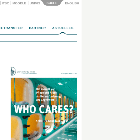
|
|
|
SUCHE
ITSC
MOODLE
UNIVIS
ENGLISH
IETRANSFER
PARTNER
AKTUELLES