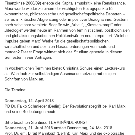
Finanzkrise 2008/09) erlebte die Kapitalismuskritik eine Renaissance.
Marx wurde wieder zu einem der wichtigsten Bezugspunkte für
ökonomische, philosophische und gesellschaftspolitische Debatten –
sei es in kritischer Abgrenzung oder in positiver Bezugnahme. Gestern
noch scheinbar veraltete Begriffe wie „Arbeit“, „Klassenkampf“ oder
„Ideologie“ werden heute im Rahmen von feministischen, postkolonialen
und globalisierungskritischen Politikentwürfen neu interpretiert: Welche
Impulse geben Marx‘ Werke für die gesellschaftspolitischen,
wirtschaftlichen und sozialen Herausforderungen von heute und
morgen? Dieser Frage widmet sich das Studium generale in diesem
Semester in vier Vorträgen.
In wöchentlichen Terminen bietet Christina Schües einen Lektürekurs
als Wahlfach zur selbständigen Auseinandersetzung mit einigen
Schriften von Marx an.
Die Termine:
Donnerstag, 12. April 2018
PD Dr. Falko Schmieder (Berlin): Der Revolutionsbegriff bei Karl Marx
und seine Bedeutungen heute
Bitte beachten Sie diese TERMINÄNDERUNG!
Donnerstag, 21. Juni
2018
anstatt Donnerstag, 24. Mai 2018
Prof. Dr. em. Birgit Mahnkopf (Berlin): Karl Marx und die ökologische