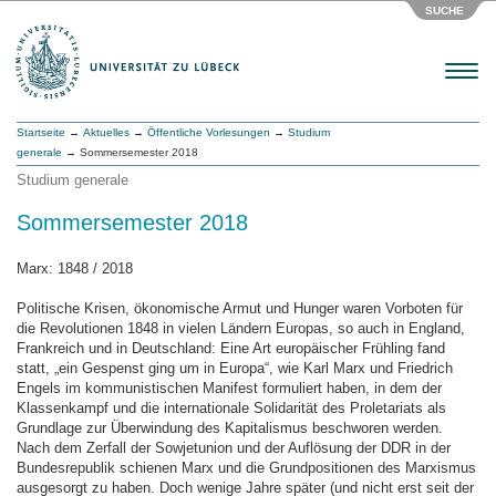
SUCHE
Menu
Startseite
→
Aktuelles
→
Öffentliche Vorlesungen
→
Studium
generale
→ Sommersemester 2018
Studium generale
Sommersemester 2018
Marx: 1848 / 2018
Politische Krisen, ökonomische Armut und Hunger waren Vorboten für
die Revolutionen 1848 in vielen Ländern Europas, so auch in England,
Frankreich und in Deutschland: Eine Art europäischer Frühling fand
statt, „ein Gespenst ging um in Europa“, wie Karl Marx und Friedrich
Engels im kommunistischen Manifest formuliert haben, in dem der
Klassenkampf und die internationale Solidarität des Proletariats als
Grundlage zur Überwindung des Kapitalismus beschworen werden.
Nach dem Zerfall der Sowjetunion und der Auflösung der DDR in der
Bundesrepublik schienen Marx und die Grundpositionen des Marxismus
ausgesorgt zu haben. Doch wenige Jahre später (und nicht erst seit der