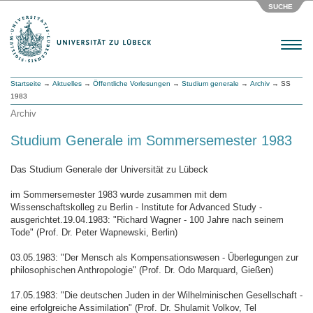
SUCHE
Menu
Startseite
→
Aktuelles
→
Öffentliche Vorlesungen
→
Studium generale
→
Archiv
→ SS
1983
Archiv
Studium Generale im Sommersemester 1983
Das Studium Generale der Universität zu Lübeck
im Sommersemester 1983 wurde zusammen mit dem
Wissenschaftskolleg zu Berlin - Institute for Advanced Study -
ausgerichtet.19.04.1983: "Richard Wagner - 100 Jahre nach seinem
Tode" (Prof. Dr. Peter Wapnewski, Berlin)
03.05.1983: "Der Mensch als Kompensationswesen - Überlegungen zur
philosophischen Anthropologie" (Prof. Dr. Odo Marquard, Gießen)
17.05.1983: "Die deutschen Juden in der Wilhelminischen Gesellschaft -
eine erfolgreiche Assimilation" (Prof. Dr. Shulamit Volkov, Tel