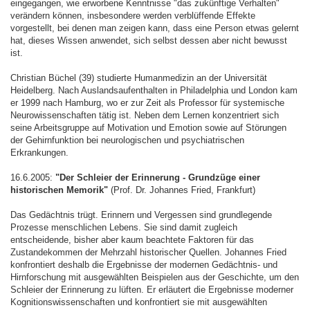
eingegangen, wie erworbene Kenntnisse "das zukünftige Verhalten"
verändern können, insbesondere werden verblüffende Effekte
vorgestellt, bei denen man zeigen kann, dass eine Person etwas gelernt
hat, dieses Wissen anwendet, sich selbst dessen aber nicht bewusst
ist.
Christian Büchel (39) studierte Humanmedizin an der Universität
Heidelberg. Nach Auslandsaufenthalten in Philadelphia und London kam
er 1999 nach Hamburg, wo er zur Zeit als Professor für systemische
Neurowissenschaften tätig ist. Neben dem Lernen konzentriert sich
seine Arbeitsgruppe auf Motivation und Emotion sowie auf Störungen
der Gehirnfunktion bei neurologischen und psychiatrischen
Erkrankungen.
16.6.2005:
"Der Schleier der Erinnerung - Grundzüge einer
historischen Memorik"
(Prof. Dr. Johannes Fried, Frankfurt)
Das Gedächtnis trügt. Erinnern und Vergessen sind grundlegende
Prozesse menschlichen Lebens. Sie sind damit zugleich
entscheidende, bisher aber kaum beachtete Faktoren für das
Zustandekommen der Mehrzahl historischer Quellen. Johannes Fried
konfrontiert deshalb die Ergebnisse der modernen Gedächtnis- und
Hirnforschung mit ausgewählten Beispielen aus der Geschichte, um den
Schleier der Erinnerung zu lüften. Er erläutert die Ergebnisse moderner
Kognitionswissenschaften und konfrontiert sie mit ausgewählten