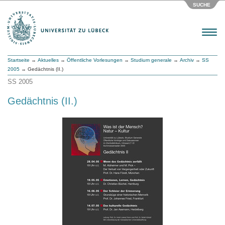
SUCHE
Menu
Startseite
→
Aktuelles
→
Öffentliche Vorlesungen
→
Studium generale
→
Archiv
→
SS
2005
→ Gedächtnis (II.)
SS 2005
Gedächtnis (II.)