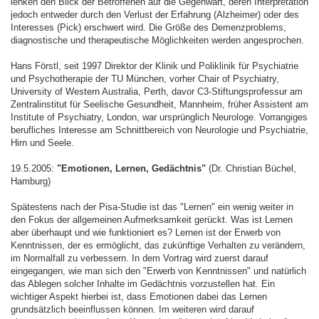
lenken den Blick der Betroffenen auf die Gegenwart, deren Interpretation
jedoch entweder durch den Verlust der Erfahrung (Alzheimer) oder des
Interesses (Pick) erschwert wird. Die Größe des Demenzproblems,
diagnostische und therapeutische Möglichkeiten werden angesprochen.
Hans Förstl, seit 1997 Direktor der Klinik und Poliklinik für Psychiatrie
und Psychotherapie der TU München, vorher Chair of Psychiatry,
University of Western Australia, Perth, davor C3-Stiftungsprofessur am
Zentralinstitut für Seelische Gesundheit, Mannheim, früher Assistent am
Institute of Psychiatry, London, war ursprünglich Neurologe. Vorrangiges
berufliches Interesse am Schnittbereich von Neurologie und Psychiatrie,
Hirn und Seele.
19.5.2005:
"Emotionen, Lernen, Gedächtnis"
(Dr. Christian Büchel,
Hamburg)
Spätestens nach der Pisa-Studie ist das "Lernen" ein wenig weiter in
den Fokus der allgemeinen Aufmerksamkeit gerückt. Was ist Lernen
aber überhaupt und wie funktioniert es? Lernen ist der Erwerb von
Kenntnissen, der es ermöglicht, das zukünftige Verhalten zu verändern,
im Normalfall zu verbessern. In dem Vortrag wird zuerst darauf
eingegangen, wie man sich den "Erwerb von Kenntnissen" und natürlich
das Ablegen solcher Inhalte im Gedächtnis vorzustellen hat. Ein
wichtiger Aspekt hierbei ist, dass Emotionen dabei das Lernen
grundsätzlich beeinflussen können. Im weiteren wird darauf