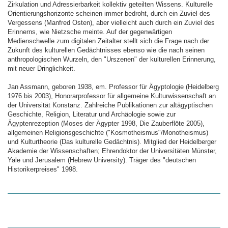
Zirkulation und Adressierbarkeit kollektiv geteilten Wissens. Kulturelle
Orientierungshorizonte scheinen immer bedroht, durch ein Zuviel des
Vergessens (Manfred Osten), aber vielleicht auch durch ein Zuviel des
Erinnerns, wie Nietzsche meinte. Auf der gegenwärtigen
Medienschwelle zum digitalen Zeitalter stellt sich die Frage nach der
Zukunft des kulturellen Gedächtnisses ebenso wie die nach seinen
anthropologischen Wurzeln, den "Urszenen" der kulturellen Erinnerung,
mit neuer Dringlichkeit.
Jan Assmann, geboren 1938, em. Professor für Ägyptologie (Heidelberg
1976 bis 2003), Honorarprofessor für allgemeine Kulturwissenschaft an
der Universität Konstanz. Zahlreiche Publikationen zur altägyptischen
Geschichte, Religion, Literatur und Archäologie sowie zur
Ägyptenrezeption (Moses der Ägypter 1998, Die Zauberflöte 2005),
allgemeinen Religionsgeschichte ("Kosmotheismus"/Monotheismus)
und Kulturtheorie (Das kulturelle Gedächtnis). Mitglied der Heidelberger
Akademie der Wissenschaften; Ehrendoktor der Universitäten Münster,
Yale und Jerusalem (Hebrew University). Träger des "deutschen
Historikerpreises" 1998.