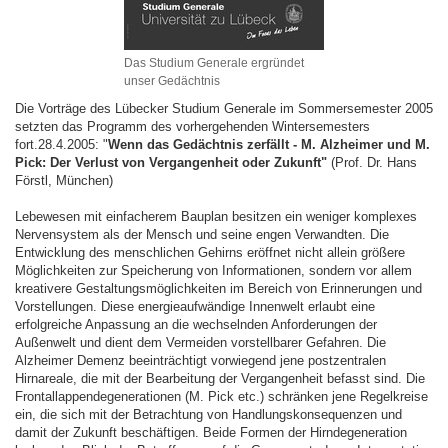
Das Studium Generale ergründet
unser Gedächtnis
Die Vorträge des Lübecker Studium Generale im Sommersemester 2005
setzten das Programm des vorhergehenden Wintersemesters
fort.28.4.2005: "
Wenn das Gedächtnis zerfällt - M. Alzheimer und M.
Pick: Der Verlust von Vergangenheit oder Zukunft"
(Prof. Dr. Hans
Förstl, München)
Lebewesen mit einfacherem Bauplan besitzen ein weniger komplexes
Nervensystem als der Mensch und seine engen Verwandten. Die
Entwicklung des menschlichen Gehirns eröffnet nicht allein größere
Möglichkeiten zur Speicherung von Informationen, sondern vor allem
kreativere Gestaltungsmöglichkeiten im Bereich von Erinnerungen und
Vorstellungen. Diese energieaufwändige Innenwelt erlaubt eine
erfolgreiche Anpassung an die wechselnden Anforderungen der
Außenwelt und dient dem Vermeiden vorstellbarer Gefahren. Die
Alzheimer Demenz beeinträchtigt vorwiegend jene postzentralen
Hirnareale, die mit der Bearbeitung der Vergangenheit befasst sind. Die
Frontallappendegenerationen (M. Pick etc.) schränken jene Regelkreise
ein, die sich mit der Betrachtung von Handlungskonsequenzen und
damit der Zukunft beschäftigen. Beide Formen der Hirndegeneration