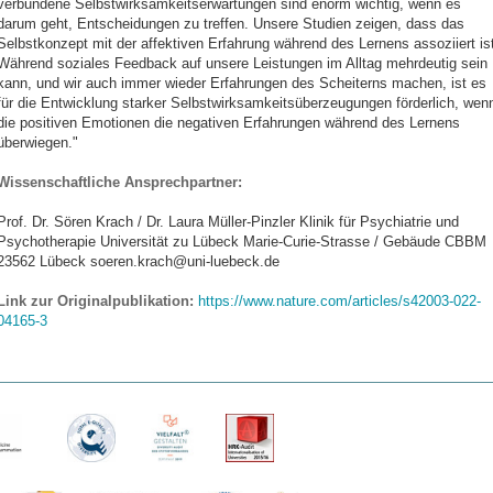
verbundene Selbstwirksamkeitserwartungen sind enorm wichtig, wenn es
darum geht, Entscheidungen zu treffen. Unsere Studien zeigen, dass das
Selbstkonzept mit der affektiven Erfahrung während des Lernens assoziiert ist
Während soziales Feedback auf unsere Leistungen im Alltag mehrdeutig sein
kann, und wir auch immer wieder Erfahrungen des Scheiterns machen, ist es
für die Entwicklung starker Selbstwirksamkeitsüberzeugungen förderlich, wen
die positiven Emotionen die negativen Erfahrungen während des Lernens
überwiegen."
Wissenschaftliche Ansprechpartner:
Prof. Dr. Sören Krach / Dr. Laura Müller-Pinzler Klinik für Psychiatrie und
Psychotherapie Universität zu Lübeck Marie-Curie-Strasse / Gebäude CBBM
23562 Lübeck soeren.krach@uni-luebeck.de
Link zur Originalpublikation:
https://www.nature.com/articles/s42003-022-
04165-3