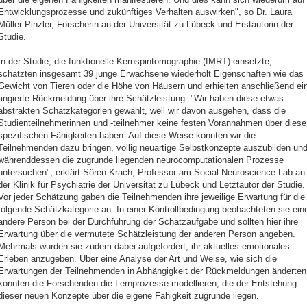
Entwicklungsprozesse und zukünftiges Verhalten auswirken", so Dr. Laura
Müller-Pinzler, Forscherin an der Universität zu Lübeck und Erstautorin der
Studie.
In der Studie, die funktionelle Kernspintomographie (fMRT) einsetzte,
schätzten insgesamt 39 junge Erwachsene wiederholt Eigenschaften wie das
Gewicht von Tieren oder die Höhe von Häusern und erhielten anschließend ei
fingierte Rückmeldung über ihre Schätzleistung. "Wir haben diese etwas
abstrakten Schätzkategorien gewählt, weil wir davon ausgehen, dass die
Studienteilnehmerinnen und -teilnehmer keine festen Vorannahmen über diese
spezifischen Fähigkeiten haben. Auf diese Weise konnten wir die
Teilnehmenden dazu bringen, völlig neuartige Selbstkonzepte auszubilden un
währenddessen die zugrunde liegenden neurocomputationalen Prozesse
untersuchen", erklärt Sören Krach, Professor am Social Neuroscience Lab an
der Klinik für Psychiatrie der Universität zu Lübeck und Letztautor der Studie.
Vor jeder Schätzung gaben die Teilnehmenden ihre jeweilige Erwartung für die
folgende Schätzkategorie an. In einer Kontrollbedingung beobachteten sie ein
andere Person bei der Durchführung der Schätzaufgabe und sollten hier ihre
Erwartung über die vermutete Schätzleistung der anderen Person angeben.
Mehrmals wurden sie zudem dabei aufgefordert, ihr aktuelles emotionales
Erleben anzugeben. Über eine Analyse der Art und Weise, wie sich die
Erwartungen der Teilnehmenden in Abhängigkeit der Rückmeldungen änderten
konnten die Forschenden die Lernprozesse modellieren, die der Entstehung
dieser neuen Konzepte über die eigene Fähigkeit zugrunde liegen.