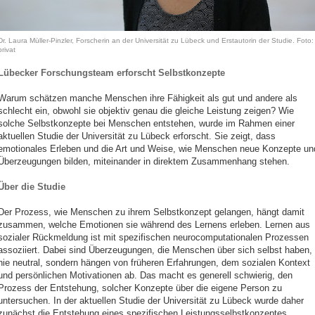
Dr. Laura Müller-Pinzler, Forscherin an der Universität zu Lübeck und Erstautorin der Studie. Foto:
privat
Lübecker Forschungsteam erforscht Selbstkonzepte
Warum schätzen manche Menschen ihre Fähigkeit als gut und andere als
schlecht ein, obwohl sie objektiv genau die gleiche Leistung zeigen? Wie
solche Selbstkonzepte bei Menschen entstehen, wurde im Rahmen einer
aktuellen Studie der Universität zu Lübeck erforscht. Sie zeigt, dass
emotionales Erleben und die Art und Weise, wie Menschen neue Konzepte un
Überzeugungen bilden, miteinander in direktem Zusammenhang stehen.
Über die Studie
Der Prozess, wie Menschen zu ihrem Selbstkonzept gelangen, hängt damit
zusammen, welche Emotionen sie während des Lernens erleben. Lernen aus
sozialer Rückmeldung ist mit spezifischen neurocomputationalen Prozessen
assoziiert. Dabei sind Überzeugungen, die Menschen über sich selbst haben,
nie neutral, sondern hängen von früheren Erfahrungen, dem sozialen Kontext
und persönlichen Motivationen ab. Das macht es generell schwierig, den
Prozess der Entstehung, solcher Konzepte über die eigene Person zu
untersuchen. In der aktuellen Studie der Universität zu Lübeck wurde daher
zunächst die Entstehung eines spezifischen Leistungsselbstkonzeptes