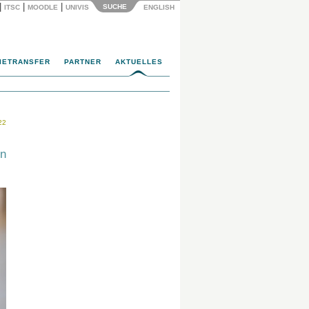
|
|
|
SUCHE
ITSC
MOODLE
UNIVIS
ENGLISH
IETRANSFER
PARTNER
AKTUELLES
22
n