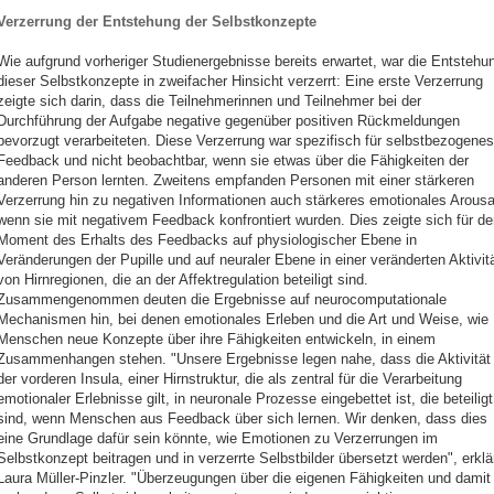
Verzerrung der Entstehung der Selbstkonzepte
Wie aufgrund vorheriger Studienergebnisse bereits erwartet, war die Entstehu
dieser Selbstkonzepte in zweifacher Hinsicht verzerrt: Eine erste Verzerrung
zeigte sich darin, dass die Teilnehmerinnen und Teilnehmer bei der
Durchführung der Aufgabe negative gegenüber positiven Rückmeldungen
bevorzugt verarbeiteten. Diese Verzerrung war spezifisch für selbstbezogenes
Feedback und nicht beobachtbar, wenn sie etwas über die Fähigkeiten der
anderen Person lernten. Zweitens empfanden Personen mit einer stärkeren
Verzerrung hin zu negativen Informationen auch stärkeres emotionales Arousa
wenn sie mit negativem Feedback konfrontiert wurden. Dies zeigte sich für de
Moment des Erhalts des Feedbacks auf physiologischer Ebene in
Veränderungen der Pupille und auf neuraler Ebene in einer veränderten Aktivit
von Hirnregionen, die an der Affektregulation beteiligt sind.
Zusammengenommen deuten die Ergebnisse auf neurocomputationale
Mechanismen hin, bei denen emotionales Erleben und die Art und Weise, wie
Menschen neue Konzepte über ihre Fähigkeiten entwickeln, in einem
Zusammenhangen stehen. "Unsere Ergebnisse legen nahe, dass die Aktivität
der vorderen Insula, einer Hirnstruktur, die als zentral für die Verarbeitung
emotionaler Erlebnisse gilt, in neuronale Prozesse eingebettet ist, die beteiligt
sind, wenn Menschen aus Feedback über sich lernen. Wir denken, dass dies
eine Grundlage dafür sein könnte, wie Emotionen zu Verzerrungen im
Selbstkonzept beitragen und in verzerrte Selbstbilder übersetzt werden", erklä
Laura Müller-Pinzler. "Überzeugungen über die eigenen Fähigkeiten und damit