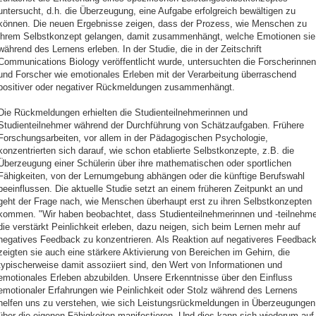
untersucht, d.h. die Überzeugung, eine Aufgabe erfolgreich bewältigen zu
können. Die neuen Ergebnisse zeigen, dass der Prozess, wie Menschen zu
ihrem Selbstkonzept gelangen, damit zusammenhängt, welche Emotionen sie
während des Lernens erleben. In der Studie, die in der Zeitschrift
Communications Biology veröffentlicht wurde, untersuchten die Forscherinnen
und Forscher wie emotionales Erleben mit der Verarbeitung überraschend
positiver oder negativer Rückmeldungen zusammenhängt.
Die Rückmeldungen erhielten die Studienteilnehmerinnen und
Studienteilnehmer während der Durchführung von Schätzaufgaben. Frühere
Forschungsarbeiten, vor allem in der Pädagogischen Psychologie,
konzentrierten sich darauf, wie schon etablierte Selbstkonzepte, z.B. die
Überzeugung einer Schülerin über ihre mathematischen oder sportlichen
Fähigkeiten, von der Lernumgebung abhängen oder die künftige Berufswahl
beeinflussen. Die aktuelle Studie setzt an einem früheren Zeitpunkt an und
geht der Frage nach, wie Menschen überhaupt erst zu ihren Selbstkonzepten
kommen. "Wir haben beobachtet, dass Studienteilnehmerinnen und -teilnehme
die verstärkt Peinlichkeit erleben, dazu neigen, sich beim Lernen mehr auf
negatives Feedback zu konzentrieren. Als Reaktion auf negativeres Feedbac
zeigten sie auch eine stärkere Aktivierung von Bereichen im Gehirn, die
typischerweise damit assoziiert sind, den Wert von Informationen und
emotionales Erleben abzubilden. Unsere Erkenntnisse über den Einfluss
emotionaler Erfahrungen wie Peinlichkeit oder Stolz während des Lernens
helfen uns zu verstehen, wie sich Leistungsrückmeldungen in Überzeugungen
über die eigenen Fähigkeiten manifestieren. Und dies kann sich wiederum auf