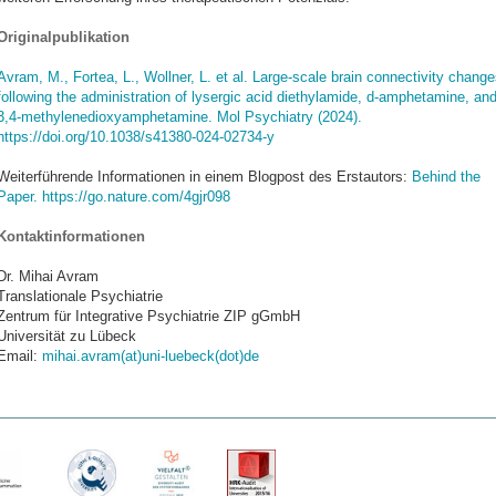
Originalpublikation
Avram, M., Fortea, L., Wollner, L. et al. Large-scale brain connectivity change
following the administration of lysergic acid diethylamide, d-amphetamine, an
3,4-methylenedioxyamphetamine. Mol Psychiatry (2024).
https://doi.org/10.1038/s41380-024-02734-y
Weiterführende Informationen in einem Blogpost des Erstautors:
Behind the
Paper. https://go.nature.com/4gjr098
Kontaktinformationen
Dr. Mihai Avram
Translationale Psychiatrie
Zentrum für Integrative Psychiatrie ZIP gGmbH
Universität zu Lübeck
Email:
mihai.avram(at)uni-luebeck(dot)de