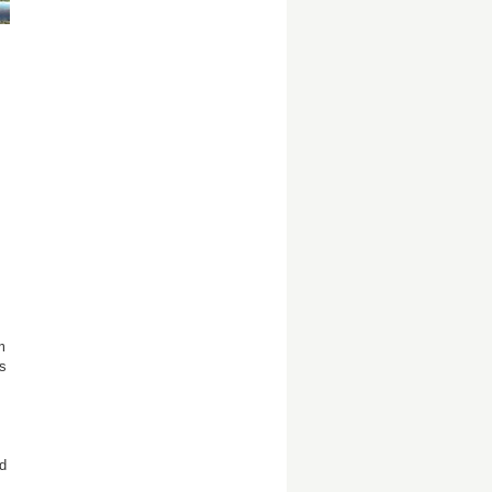
m
s
d