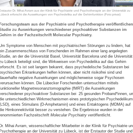
Erstautor Dr. Mihai Avram aus der Klinik für Psychiatrie und Psychotherapie an der Universität zu
Lübeck erforscht die Auswirkungen von Psychedelika auf die Gehirnfunktion (Foto:privat)
Forschungsteam aus der Psychiatrie und Psychotherapie veröffentlichen
Studie zu Auswirkungen verschiedener psychoaktiver Substanzen im
Gehirn in der Fachzeitschrift Molecular Psychiatry.
Um Symptome von Menschen mit psychiatrischen Störungen zu lindern, hat
ein Zusammenschluss von Forschenden im Rahmen einer lang angelegten
Studie, an der die Universität Basel, Universität Barcelona und die Universität
zu Lübeck beteiligt sind, die Wirkweisen von Psychedelika auf das Gehirn
erforscht. Es ist seit langem bekannt, dass psychedelische Substanzen bei
psychischen Erkrankungen helfen können, aber nicht risikofrei sind und
dauerhafte negative Auswirkungen und möglicherweise sogar Psychosen
verursachen können. Die Lübecker Forschenden untersuchten mittels
funktioneller Magnetresonanztomographie (fMRT) die Auswirkungen
verschiedener psychoaktiver Substanzen bei 25 gesunden Proband*innen, u
die unterschiedlichen Wirkmechanismen eines prototypischen Psychedelikum
(LSD), eines Stimulans (D-Amphetamin) und eines Entaktogens (MDMA) auf
die Hirnkonnektivität besser zu verstehen. Die Ergebnisse wurden in der
renommierten Fachzeitschrift
Molecular Psychiatry
veröffentlicht.
Dr. Mihai Avram, wissenschaftlicher Mitarbeiter in der Klinik für Psychiatrie un
Psychotherapie an der Universität zu Lübeck, ist der Erstautor der Studie und