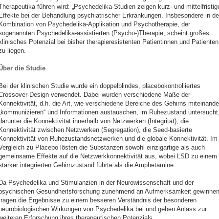
Therapeutika führen wird: „Psychedelika-Studien zeigen kurz- und mittelfristig
Effekte bei der Behandlung psychiatrischer Erkrankungen. Insbesondere in de
Kombination von Psychedelika-Applikation und Psychotherapie, der
sogenannten Psychedelika-assistierten (Psycho-)Therapie, scheint großes
klinisches Potenzial bei bisher therapieresistenten Patientinnen und Patienten
zu liegen.
Über die Studie
Bei der klinischen Studie wurde ein doppelblindes, placebokontrolliertes
Crossover-Design verwendet. Dabei wurden verschiedene Maße der
Konnektivität, d.h. die Art, wie verschiedene Bereiche des Gehirns miteinande
„kommunizieren“ und Informationen austauschen, im Ruhezustand untersucht
darunter die Konnektivität innerhalb von Netzwerken (Integrität), die
Konnektivität zwischen Netzwerken (Segregation), die Seed-basierte
Konnektivität von Ruhezustandsnetzwerken und die globale Konnektivität. Im
Vergleich zu Placebo lösten die Substanzen sowohl einzigartige als auch
gemeinsame Effekte auf die Netzwerkkonnektivität aus, wobei LSD zu einem
stärker integrierten Gehirnzustand führte als die Amphetamine.
Da Psychedelika und Stimulanzien in der Neurowissenschaft und der
psychischen Gesundheitsforschung zunehmend an Aufmerksamkeit gewinnen
tragen die Ergebnisse zu einem besseren Verständnis der besonderen
neurobiologischen Wirkungen von Psychedelika bei und geben Anlass zur
weiteren Erforschung ihres therapeutischen Potenzials.