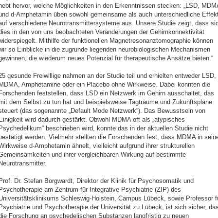
hebt hervor, welche Möglichkeiten in den Erkenntnissen stecken: „LSD, MDM
und d-Amphetamin üben sowohl gemeinsame als auch unterschiedliche Effek
auf verschiedene Neurotransmittersysteme aus. Unsere Studie zeigt, dass si
dies in den von uns beobachteten Veränderungen der Gehirnkonnektivität
widerspiegelt. Mithilfe der funktionellen Magnetresonanztomographie können
wir so Einblicke in die zugrunde liegenden neurobiologischen Mechanismen
gewinnen, die wiederum neues Potenzial für therapeutische Ansätze bieten.“
25 gesunde Freiwillige nahmen an der Studie teil und erhielten entweder LSD,
MDMA, Amphetamine oder ein Placebo ohne Wirkweise. Dabei konnten die
Forschenden feststellen, dass LSD ein Netzwerk im Gehirn ausschaltet, das
mit dem Selbst zu tun hat und beispielsweise Tagträume und Zukunftspläne
steuert (das sogenannte „Default Mode Netzwerk“). Das Bewusstsein von
Einigkeit wird dadurch gestärkt. Obwohl MDMA oft als „atypisches
Psychedelikum“ beschrieben wird, konnte das in der aktuellen Studie nicht
bestätigt werden. Vielmehr stellten die Forschenden fest, dass MDMA in sein
Wirkweise d-Amphetamin ähnelt, vielleicht aufgrund ihrer strukturellen
Gemeinsamkeiten und ihrer vergleichbaren Wirkung auf bestimmte
Neurotransmitter.
Prof. Dr. Stefan Borgwardt, Direktor der Klinik für Psychosomatik und
Psychotherapie am Zentrum für Integrative Psychiatrie (ZIP) des
Universitätsklinikums Schleswig-Holstein, Campus Lübeck, sowie Professor f
Psychiatrie und Psychotherapie der Universität zu Lübeck, ist sich sicher, da
die Forschung an psychedelischen Substanzen langfristig zu neuen