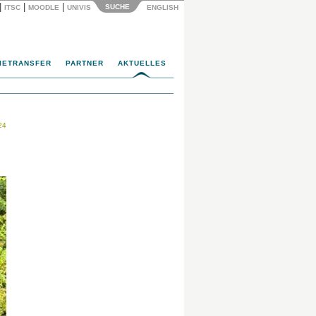
|
|
|
SUCHE
ITSC
MOODLE
UNIVIS
ENGLISH
IETRANSFER
PARTNER
AKTUELLES
24