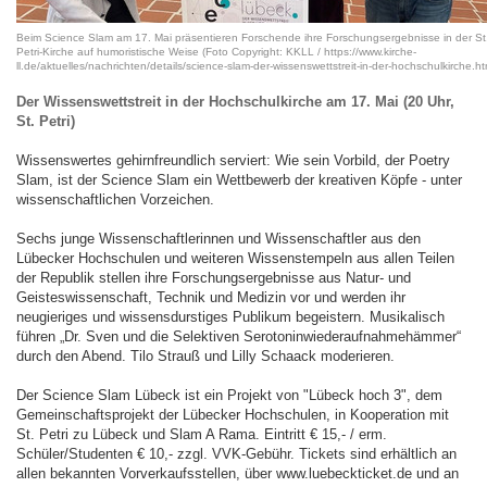
Beim Science Slam am 17. Mai präsentieren Forschende ihre Forschungsergebnisse in der St
Petri-Kirche auf humoristische Weise (Foto Copyright: KKLL / https://www.kirche-
ll.de/aktuelles/nachrichten/details/science-slam-der-wissenswettstreit-in-der-hochschulkirche.ht
Der Wissenswettstreit in der Hochschulkirche am 17. Mai (20 Uhr,
St. Petri)
Wissenswertes gehirnfreundlich serviert: Wie sein Vorbild, der Poetry
Slam, ist der Science Slam ein Wettbewerb der kreativen Köpfe - unter
wissenschaftlichen Vorzeichen.
Sechs junge Wissenschaftlerinnen und Wissenschaftler aus den
Lübecker Hochschulen und weiteren Wissenstempeln aus allen Teilen
der Republik stellen ihre Forschungsergebnisse aus Natur- und
Geisteswissenschaft, Technik und Medizin vor und werden ihr
neugieriges und wissensdurstiges Publikum begeistern. Musikalisch
führen „Dr. Sven und die Selektiven Serotoninwiederaufnahmehämmer“
durch den Abend. Tilo Strauß und Lilly Schaack moderieren.
Der Science Slam Lübeck ist ein Projekt von "Lübeck hoch 3", dem
Gemeinschaftsprojekt der Lübecker Hochschulen, in Kooperation mit
St. Petri zu Lübeck und Slam A Rama. Eintritt € 15,- / erm.
Schüler/Studenten € 10,- zzgl. VVK-Gebühr. Tickets sind erhältlich an
allen bekannten Vorverkaufsstellen, über www.luebeckticket.de und an