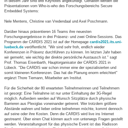
In diesem Jahr sind drei Keynotes angekündigt. Gehalten werden die
Präsentationen vom Who-is-who des Forschungsbereichs Secure
Embedded Systems:
Nele Mentens, Christine van Vredendaal und Axel Poschmann.
Darüber hinaus präsentieren 16 Teams ihre neuesten
Forschungsergebnisse in drei Präsenz- und zwei Online-Sessions. Das
Programm der CARDIS 2021 ist auf der Homepage
cardis2021.its.uni-
luebeck.de
veröffentlicht. "Wir sind sehr froh, endlich wieder
Konferenzen in Präsenz durchführen zu können. Im letzten Jahr haben
wir gemerkt, wie wichtig der direkte persönliche Austausch ist." sagt
Prof. Thomas Eisenbarth, Hauptorganisator der CARDIS 2021 in
Lübeck. "Die CARDIS war schon immer eine der spezialisierten und
somit kleineren Konferenzen. Das hat die Planung enorm erleichtert"
ergänzt Thore Tiemann, Mitarbeiter am Institut.
Für die Sicherheit der 80 erwarteten Teilnehmerinnen und Teilnehmern
ist gesorgt: Eine Teilnahme ist nur unter Einhaltung der 3G-Regel
möglich. Außerdem werden auf Wunsch Sitzplätze durch physische
Barrieren aus Plexiglas voneinander getrennt. Wer trotzdem größere
Abstände wahren und lieber online teilnehmen möchte, kommt dennoch
auf seine oder ihre Kosten. Denn die CARDIS wird live ins Internet
gestreamt. Über einen Chat können auch von unterwegs Fragen gestellt
werden. Veranstaltungsort für das physische Event ist das Radisson