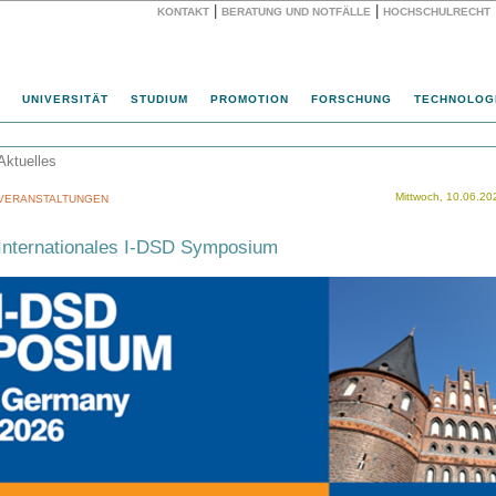
|
|
KONTAKT
BERATUNG UND NOTFÄLLE
HOCHSCHULRECHT
Website
UNIVERSITÄT
STUDIUM
PROMOTION
FORSCHUNG
TECHNOLOG
Aktuelles
Mittwoch, 10.06.20
VERANSTALTUNGEN
Internationales I-DSD Symposium