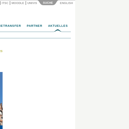
|
|
|
SUCHE
ITSC
MOODLE
UNIVIS
ENGLISH
IETRANSFER
PARTNER
AKTUELLES
26