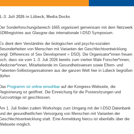
1.-3. Juli 2026 in Lübeck, Media Docks
Der Sonderforschungsbereich 1665 organisiert gemeinsam mit dem Netzwerk
SDMregistries aus Glasgow das internationale I-DSD Symposium.
Es dient dem Verständnis der biologischen und psycho-sozialen
Besonderheiten von Menschen mit Varianten der Geschlechtsentwicklung
(engl. Differences of Sex Development = DSD). Die Organisator*innen freuen
sich, dass sie vom 1.-3. Juli 2026 bereits zum vierten Male Forscher*innen,
Mediziner*innen, Mitarbeitende im Gesundheitswesen sowie Eltern- und
Patienten-Selbstorganisationen aus der ganzen Welt hier in Lübeck begrüßen
dürfen.
Das
Programm ist online einsehbar
auf der Kongress-Webseite, die
Registrierung ist geöffnet. Die Einreichung für die Postersitzungen und
Kurzvorträge ist geschlossen.
Am 1. Juli finden zudem Workshops zum Umgang mit der I-DSD Datenbank
und der gesundheitlichen Versorgung von Menschen mit Varianten der
Geschlechtsentwicklung statt. Eine Anmeldung hierzu ist ebenfalls über die
Webseite möglich.