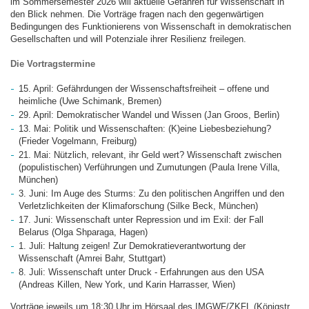
im Sommersemester 2026 will aktuelle Gefahren für Wissenschaft in
den Blick nehmen. Die Vorträge fragen nach den gegenwärtigen
Bedingungen des Funktionierens von Wissenschaft in demokratischen
Gesellschaften und will Potenziale ihrer Resilienz freilegen.
Die Vortragstermine
15. April: Gefährdungen der Wissenschaftsfreiheit – offene und
heimliche (Uwe Schimank, Bremen)
29. April: Demokratischer Wandel und Wissen (Jan Groos, Berlin)
13. Mai: Politik und Wissenschaften: (K)eine Liebesbeziehung?
(Frieder Vogelmann, Freiburg)
21. Mai: Nützlich, relevant, ihr Geld wert? Wissenschaft zwischen
(populistischen) Verführungen und Zumutungen (Paula Irene Villa,
München)
3. Juni: Im Auge des Sturms: Zu den politischen Angriffen und den
Verletzlichkeiten der Klimaforschung (Silke Beck, München)
17. Juni: Wissenschaft unter Repression und im Exil: der Fall
Belarus (Olga Shparaga, Hagen)
1. Juli: Haltung zeigen! Zur Demokratieverantwortung der
Wissenschaft (Amrei Bahr, Stuttgart)
8. Juli: Wissenschaft unter Druck - Erfahrungen aus den USA
(Andreas Killen, New York, und Karin Harrasser, Wien)
Vorträge jeweils um 18:30 Uhr im Hörsaal des IMGWF/ZKFL (Königstr.