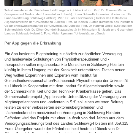
Teilnehmende an der Förderbescheidübergabe in Lübeck v.l.n.r.: Prof. Dr. Thomas Münte
(Vizepräsident Medizin der Universität zu Lübeck), Sören Schmidt-Bodenstein (Leiter der TK-
Landesvertretung Schleswig-Holstein), Prof. Dr. Jost Steinhäuser (Direktor des Instituts für
Allgemeinmedizin der Universität zu Lübeck), Prof. Dr. Kerstin Lüdtke (Direktorin des Instituts f
Gesundheitswissenschaften der Universität zu Lübeck), Prof. Dr. Hartmut Göbel (Chefarzt der
Schmerzklinik Kiel), Dr. Oliver Grundei (Staatssekretär im Ministerium für Justiz und Gesundhei
Landes Schleswig-Holstein). Foto: Vivian Upmann / Universität zu Lübeck
Per App gegen die Erkrankung
Ein App-basiertes Eigentraining zusätzlich zur ärztlichen Versorgung
und landesweite Schulungen von Physiotherapeutinnen und -
therapeuten sollen migräneerkrankte Menschen in Schleswig-Holstein
künftig in ihrem Umgang mit der Krankheit unterstützen. Diesen neuen
Weg wollen Expertinnen und Experten vom Institut für
Gesundheitswissenschaften/Fachbereich Physiotherapie der Universität
zu Lübeck in Kooperation mit dem Institut für Allgemeinmedizin sowie
der Schmerzklinik Kiel und der Techniker Krankenkasse gehen. Das
Gemeinschaftsprojekt „App-basierte Unterstützung der Versorgung von
Migränepatientinnen und -patienten in SH“ soll einen weiteren Beitrag
leisten zu einer verbesserten sektorenübergreifenden und
flächendeckenden medizinischen Versorgung in Schleswig-Holstein.
Gefördert wird das Projekt mit einer Laufzeit von drei Jahren aus dem
Versorgungssicherungsfond des Landes Schleswig-Holstein mit 369.315
Euro. Übergeben wurde der Förderbescheid heute in Lübeck von Dr.