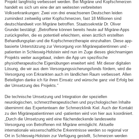
Projekt langfristig verbessert werden. Bei Migräne und Kopfschmerzen
handelt es sich um eine der am weitesten verbreiteten
Volkserkrankungen: Zwei von drei erwachsenen Deutschen leiden
zumindest zeitweilig unter Kopfschmerzen, fast 18 Millionen sind
deutschlandweit von Migräne betroffen. Staatssekretär Dr. Oliver
Grundei bestätigt: „Betroffene können bereits heute auf Migräne-Apps
zurückgreifen, die es potentiell erleichtern, einen ärztlich erstellten
Behandlungsplan und die Kopfschmerztherapie einzuhalten. Diese app-
basierte Unterstützung zur Versorgung von Migränepatientinnen und -
patienten in Schleswig-Holstein wird nun im Zuge dieses gleichnamigen
Projekts weiter ausgebaut, indem die App um spezifische
physiotherapeutische Eigenübungen erweitert wird. Mit dieser digitalen
Lösung, die wir aus dem Versorgungssicherungsfonds fördern, wird die
Versorgung von Erkrankten auch im ländlichen Raum verbessert. Allen
Beteiligten danke ich für ihren Einsatz und wünsche ganz viel Erfolg bei
der Umsetzung des Projekts.“
Die technische Umsetzung und Integration der speziellen
neurologischen, schmerztherapeutischen und psychologischen Inhalte
übernimmt das Expertenteam der Schmerzklinik Kiel. Auch der Kontakt
zu den Migränepatientinnen und -patienten wird von hier aus koordiniert.
„Durch die Umsetzung wird eine flächendeckende landesweite
Versorgung von Betroffenen mit Migräne ermöglicht. Aktuelle
internationale wissenschaftliche Erkenntnisse werden so regional vor
Ort in Schleswig-Holstein zur Verfügung gestellt, Schmerzen werden