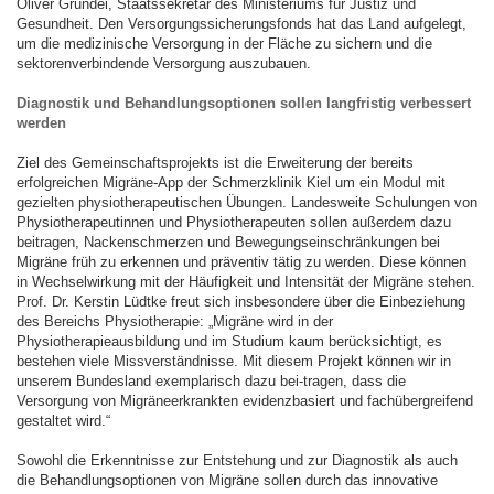
Oliver Grundei, Staatssekretär des Ministeriums für Justiz und
Gesundheit. Den Versorgungssicherungsfonds hat das Land aufgelegt,
um die medizinische Versorgung in der Fläche zu sichern und die
sektorenverbindende Versorgung auszubauen.
Diagnostik und Behandlungsoptionen sollen langfristig verbessert
werden
Ziel des Gemeinschaftsprojekts ist die Erweiterung der bereits
erfolgreichen Migräne-App der Schmerzklinik Kiel um ein Modul mit
gezielten physiotherapeutischen Übungen. Landesweite Schulungen von
Physiotherapeutinnen und Physiotherapeuten sollen außerdem dazu
beitragen, Nackenschmerzen und Bewegungseinschränkungen bei
Migräne früh zu erkennen und präventiv tätig zu werden. Diese können
in Wechselwirkung mit der Häufigkeit und Intensität der Migräne stehen.
Prof. Dr. Kerstin Lüdtke freut sich insbesondere über die Einbeziehung
des Bereichs Physiotherapie: „Migräne wird in der
Physiotherapieausbildung und im Studium kaum berücksichtigt, es
bestehen viele Missverständnisse. Mit diesem Projekt können wir in
unserem Bundesland exemplarisch dazu bei-tragen, dass die
Versorgung von Migräneerkrankten evidenzbasiert und fachübergreifend
gestaltet wird.“
Sowohl die Erkenntnisse zur Entstehung und zur Diagnostik als auch
die Behandlungsoptionen von Migräne sollen durch das innovative