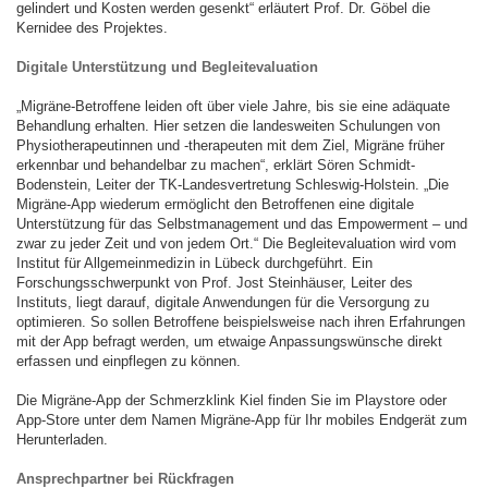
gelindert und Kosten werden gesenkt“ erläutert Prof. Dr. Göbel die
Kernidee des Projektes.
Digitale Unterstützung und Begleitevaluation
„Migräne-Betroffene leiden oft über viele Jahre, bis sie eine adäquate
Behandlung erhalten. Hier setzen die landesweiten Schulungen von
Physiotherapeutinnen und -therapeuten mit dem Ziel, Migräne früher
erkennbar und behandelbar zu machen“, erklärt Sören Schmidt-
Bodenstein, Leiter der TK-Landesvertretung Schleswig-Holstein. „Die
Migräne-App wiederum ermöglicht den Betroffenen eine digitale
Unterstützung für das Selbstmanagement und das Empowerment – und
zwar zu jeder Zeit und von jedem Ort.“ Die Begleitevaluation wird vom
Institut für Allgemeinmedizin in Lübeck durchgeführt. Ein
Forschungsschwerpunkt von Prof. Jost Steinhäuser, Leiter des
Instituts, liegt darauf, digitale Anwendungen für die Versorgung zu
optimieren. So sollen Betroffene beispielsweise nach ihren Erfahrungen
mit der App befragt werden, um etwaige Anpassungswünsche direkt
erfassen und einpflegen zu können.
Die Migräne-App der Schmerzklink Kiel finden Sie im Playstore oder
App-Store unter dem Namen Migräne-App für Ihr mobiles Endgerät zum
Herunterladen.
Ansprechpartner bei Rückfragen