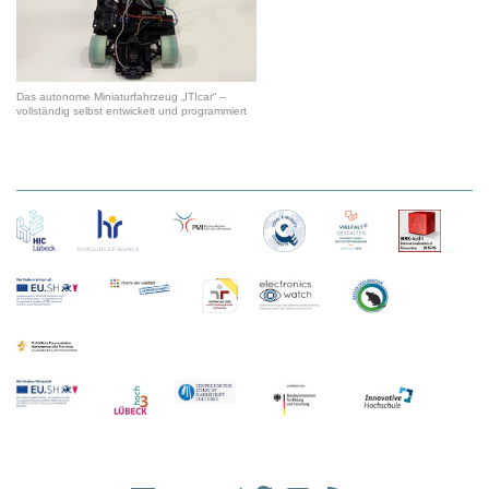
Das autonome Miniaturfahrzeug „ITIcar“ –
vollständig selbst entwickelt und programmiert