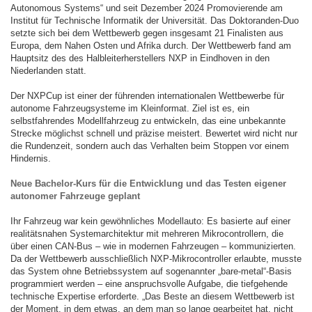
Autonomous Systems“ und seit Dezember 2024 Promovierende am
Institut für Technische Informatik der Universität. Das Doktoranden-Duo
setzte sich bei dem Wettbewerb gegen insgesamt 21 Finalisten aus
Europa, dem Nahen Osten und Afrika durch. Der Wettbewerb fand am
Hauptsitz des des Halbleiterherstellers NXP in Eindhoven in den
Niederlanden statt.
Der NXPCup ist einer der führenden internationalen Wettbewerbe für
autonome Fahrzeugsysteme im Kleinformat. Ziel ist es, ein
selbstfahrendes Modellfahrzeug zu entwickeln, das eine unbekannte
Strecke möglichst schnell und präzise meistert. Bewertet wird nicht nur
die Rundenzeit, sondern auch das Verhalten beim Stoppen vor einem
Hindernis.
Neue Bachelor-Kurs für die Entwicklung und das Testen eigener
autonomer Fahrzeuge geplant
Ihr Fahrzeug war kein gewöhnliches Modellauto: Es basierte auf einer
realitätsnahen Systemarchitektur mit mehreren Mikrocontrollern, die
über einen CAN-Bus – wie in modernen Fahrzeugen – kommunizierten.
Da der Wettbewerb ausschließlich NXP-Mikrocontroller erlaubte, musste
das System ohne Betriebssystem auf sogenannter „bare-metal“-Basis
programmiert werden – eine anspruchsvolle Aufgabe, die tiefgehende
technische Expertise erforderte. „Das Beste an diesem Wettbewerb ist
der Moment, in dem etwas, an dem man so lange gearbeitet hat, nicht