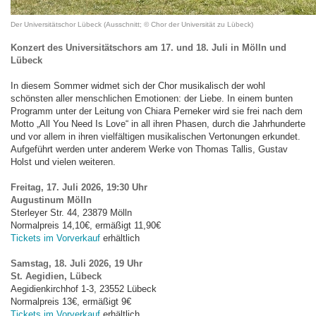
Der Universitätschor Lübeck (Ausschnitt; © Chor der Universität zu Lübeck)
Konzert des Universitätschors am 17. und 18. Juli in Mölln und
Lübeck
In diesem Sommer widmet sich der Chor musikalisch der wohl
schönsten aller menschlichen Emotionen: der Liebe. In einem bunten
Programm unter der Leitung von Chiara Perneker wird sie frei nach dem
Motto „All You Need Is Love“ in all ihren Phasen, durch die Jahrhunderte
und vor allem in ihren vielfältigen musikalischen Vertonungen erkundet.
Aufgeführt werden unter anderem Werke von Thomas Tallis, Gustav
Holst und vielen weiteren.
Freitag, 17. Juli 2026, 19:30 Uhr
Augustinum Mölln
Sterleyer Str. 44, 23879 Mölln
Normalpreis 14,10€, ermäßigt 11,90€
Tickets im Vorverkauf
erhältlich
Samstag, 18. Juli 2026, 19 Uhr
St. Aegidien, Lübeck
Aegidienkirchhof 1-3, 23552 Lübeck
Normalpreis 13€, ermäßigt 9€
Tickets im Vorverkauf
erhältlich