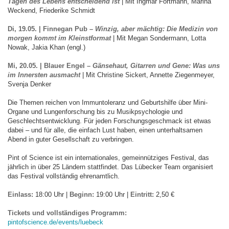
Tagen des Lebens entscheidend ist
| Mit Ingmar Fortmann, Marina
Weckend, Friederike Schmidt
Di, 19.05. | Finnegan Pub –
Winzig, aber mächtig: Die Medizin von
morgen kommt im Kleinstformat
| Mit Megan Sondermann, Lotta
Nowak, Jakia Khan (engl.)
Mi, 20.05. | Blauer Engel –
Gänsehaut, Gitarren und Gene: Was uns
im Innersten ausmacht
| Mit Christine Sickert, Annette Ziegenmeyer,
Svenja Denker
Die Themen reichen von Immuntoleranz und Geburtshilfe über Mini-
Organe und Lungenforschung bis zu Musikpsychologie und
Geschlechtsentwicklung. Für jeden Forschungsgeschmack ist etwas
dabei – und für alle, die einfach Lust haben, einen unterhaltsamen
Abend in guter Gesellschaft zu verbringen.
Pint of Science ist ein internationales, gemeinnütziges Festival, das
jährlich in über 25 Ländern stattfindet. Das Lübecker Team organisiert
das Festival vollständig ehrenamtlich.
Einlass:
18:00 Uhr |
Beginn:
19:00 Uhr |
Eintritt:
2,50 €
Tickets und vollständiges Programm:
pintofscience.de/events/luebeck