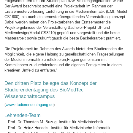
Folgesemestern fest im Studienplan bzw. Studiengangetabliert wurde.
Der Award beschreibt sowohl eine Projektarbeit im Rahmen der
Erstsemestervorlesung Einführung in die Medieninformatik (EMI, Modul
CS1600), als auch ein semesterübergreifendes Veranstaltungskonzept.
Dabei werden neben den Projektarbeiten der Erstsemester die
Projektergebnisse der Veranstaltung Bachelor-Projekt UI- und
Mediendesign(Modul CS3210) geprüft und vorgestellt und die beste
Masterarbeit sowie zukünftigauch die beste Bachelorarbeit prämiert.
Die Projektarbeit im Rahmen des Awards bietet den Studierenden die
Möglichkeit, die eigene Haltung zu gesellschaftlichen Fragestellungen
der Medieninformatik zu reflektieren,Fragen gemeinsam mit
Kommilitonen zu durchdenken und die eigenen Fertigkeiten in einem
kreativen Umfeld zu entfalten.“
Den dritten Platz belegte das Konzept der
Studierendentagung des BioMedTec
Wissenschaftscampus
(
www.studierendentagung.de
)
Lehrenden-Team
Prof. Dr. Thorsten M. Buzug, Institut für Medizintechnik
Prof. Dr. Heinz Handels, Institut für Medizinische Informatik