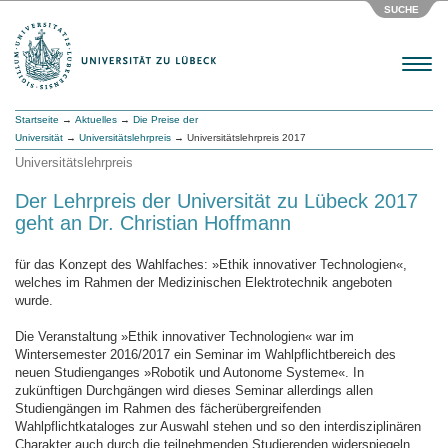
SUCHE
Menu
Startseite
→
Aktuelles
→
Die Preise der
Universität
→
Universitätslehrpreis
→ Universitätslehrpreis 2017
Universitätslehrpreis
Der Lehrpreis der Universität zu Lübeck 2017
geht an Dr. Christian Hoffmann
für das Konzept des Wahlfaches: »Ethik innovativer Technologien«,
welches im Rahmen der Medizinischen Elektrotechnik angeboten
wurde.
Die Veranstaltung »Ethik innovativer Technologien« war im
Wintersemester 2016/2017 ein Seminar im Wahlpflichtbereich des
neuen Studienganges »Robotik und Autonome Systeme«. In
zukünftigen Durchgängen wird dieses Seminar allerdings allen
Studiengängen im Rahmen des fächerübergreifenden
Wahlpflichtkataloges zur Auswahl stehen und so den interdisziplinären
Charakter auch durch die teilnehmenden Studierenden widerspiegeln.