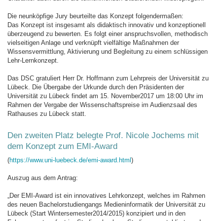
Die neunköpfige Jury beurteilte das Konzept folgendermaßen:
Das Konzept ist insgesamt als didaktisch innovativ und konzeptionell
überzeugend zu bewerten. Es folgt einer anspruchsvollen, methodisch
vielseitigen Anlage und verknüpft vielfältige Maßnahmen der
Wissensvermittlung, Aktivierung und Begleitung zu einem schlüssigen
Lehr-Lernkonzept.
Das DSC gratuliert Herr Dr. Hoffmann zum Lehrpreis der Universität zu
Lübeck. Die Übergabe der Urkunde durch den Präsidenten der
Universität zu Lübeck findet am 15. November2017 um 18:00 Uhr im
Rahmen der Vergabe der Wissenschaftspreise im Audienzsaal des
Rathauses zu Lübeck statt.
Den zweiten Platz belegte Prof. Nicole Jochems mit
dem Konzept zum EMI-Award
(
https://www.uni-luebeck.de/emi-award.html
)
Auszug aus dem Antrag:
„Der EMI-Award ist ein innovatives Lehrkonzept, welches im Rahmen
des neuen Bachelorstudiengangs Medieninformatik der Universität zu
Lübeck (Start Wintersemester2014/2015) konzipiert und in den