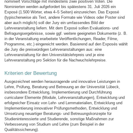
nominiert Vorschläge mit mindestens zwei positiven Voten. Die
Nominierten werden aufgefordert bis spätestens 31. Juli 2026 ein
Exposé (1.500 Wörter, etwa 4–5 Seiten) einzureichen. Das Exposé
(typischerweise als Text, andere Formate wie Videos oder Poster sind
aber auch möglich) soll der Jury ein umfassendes Bild der
Lehrveranstaltung liefern. Mit dem Exposé sollen Evaluations- und
Befragungsergebnisse, sowie ggf. weitere geeigneten Dokumente (z. B.
in der Veranstaltung erarbeitete Veröffentlichungen, Reader, Filme,
Programme, etc.) eingereicht werden. Basierend auf den Exposés wählt
die Jury die preiswürdigen Lehrveranstaltungen aus: eine
Lehrveranstaltung für den Universitätslehrpreis und je eine
Lehrveranstaltung pro Sektion für die Nachwuchslehrpreise.
Kriterien der Bewertung
Ausgezeichnet werden herausragende und innovative Leistungen in
Lehre, Prüfung, Beratung und Betreuung an der Universität Lübeck,
insbesondere Entwicklung, Implementierung und Durchführung
curricularer Elemente (Module, Lehrveranstaltungen), Entwicklung und
erfolgreicher Einsatz von Lehr- und Lernmaterialien, Entwicklung und
Implementierung innovativer Prüfungsmethoden, Entwicklung und
Umsetzung neuartiger Beratungs- und Betreuungskonzepte für
Studieninteressierte und Studierende, sonstige Maßnahmen zur
Verbesserung von Studium und Lehre (zum Beispiel in der
Qualitätssicherung).