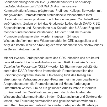
Sonderforschungsbereich 1526 „
Pathomechanisms of Antibody-
mediated Autoimmunity" (PANTAU)
. Auch innovative
Kommunikationsformate prägten das Profil des Kollegs: So wurden mit
ausgewählten Promovierenden professionelle Videoporträts ihrer
Dissertationsthemen produziert und über den eigenen YouTube-Kanal
veröffentlicht. Zudem erhielt das Graduiertenkolleg durch DAAD RISE-
Stipendiatinnen und -Stipendiaten aus Kanada, den USA und England
mehrfach internationale Verstärkung. Mit dem Start der zweiten
Promovierendengeneration wurden insgesamt 24 junge
Wissenschaftlerinnen und Wissenschaftler im GRK ausgebildet und
zeigt die kontinuierliche Stärkung des wissenschaftlichen Nachwuchses
im Bereich Autoimmunität.
Mit der zweiten Förderperiode setzt das GRK inhaltlich und strukturell
neue Akzente. Durch die Aufnahme in das
DAAD Graduate School
Scholarship Programme (GSSP)
werden künftig mehrere vollständig
durch den DAAD finanzierte internationale Promotionsstellen das
Forschungsprogramm stärken. Gleichzeitig führt das Kolleg ein
strukturiertes Vertrauenspersonen-Programm ein, in dem qualifizierte
Ansprechpersonen die Promovierenden bei Herausforderungen
unterstützen werden, um so ein gesundes Arbeitsumfeld zu fördern.
Ergänzt wird das Qualifikationsprogramm durch den Ausbau der
Wissenschaftskommunikation, in dem Doktorandinnen und Doktoranden
lernen, ihre Forschung verständlich und gesellschaftlich wirksam zu
vermitteln. Insgesamt umfasst die zweite Förderperiode 18 beteiligte