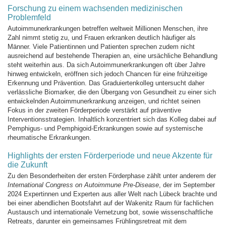
Forschung zu einem wachsenden medizinischen
Problemfeld
Autoimmunerkrankungen betreffen weltweit Millionen Menschen, ihre
Zahl nimmt stetig zu, und Frauen erkranken deutlich häufiger als
Männer. Viele Patientinnen und Patienten sprechen zudem nicht
ausreichend auf bestehende Therapien an, eine ursächliche Behandlung
steht weiterhin aus. Da sich Autoimmunerkrankungen oft über Jahre
hinweg entwickeln, eröffnen sich jedoch Chancen für eine frühzeitige
Erkennung und Prävention. Das Graduiertenkolleg untersucht daher
verlässliche Biomarker, die den Übergang von Gesundheit zu einer sich
entwickelnden Autoimmunerkrankung anzeigen, und richtet seinen
Fokus in der zweiten Förderperiode verstärkt auf präventive
Interventionsstrategien. Inhaltlich konzentriert sich das Kolleg dabei auf
Pemphigus- und Pemphigoid-Erkrankungen sowie auf systemische
rheumatische Erkrankungen.
Highlights der ersten Förderperiode und neue Akzente für
die Zukunft
Zu den Besonderheiten der ersten Förderphase zählt unter anderem der
International Congress on Autoimmune Pre-Disease
, der im September
2024 Expertinnen und Experten aus aller Welt nach Lübeck brachte und
bei einer abendlichen Bootsfahrt auf der Wakenitz Raum für fachlichen
Austausch und internationale Vernetzung bot, sowie wissenschaftliche
Retreats, darunter ein gemeinsames Frühlingsretreat mit dem