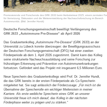
Promovierende und Forschende des GRK 2633 beim Herbstretreat 2025, einem zentralen Fo
für Vernetzung, Diskussion und die Weiterentwicklung der Nachwuchsforschung im Bereich
Autoimmunität. (Bild: Jennifer Hundt)
Deutsche Forschungsgemeinschaft bewilligt Verlängerung des
GRK 2633 „Autoimmune Pre-Disease“ ab April 2026
Das Graduiertenkolleg „
Autoimmune Pre-Disease
“ (GRK 2633) an der
Universität zu Lübeck konnte überzeugen: der Bewilligungsausschuss
der Deutschen Forschungsgemeinschaft (DFG) hat einer zweiten
Förderperiode ab dem 1. April 2026 zugestimmt. Damit kann das Kolleg
seine strukturierte Nachwuchsausbildung und seine Forschung zur
frühzeitigen Erkennung und Prävention von Autoimmunerkrankungen
fortsetzen. Gefördert wird das Projekt mit insgesamt 6,5 Millionen Euro.
Neue Sprecherin des Graduiertenkollegs wird Prof. Dr. Jennifer Hundt,
die das GRK bereits in der ersten Förderperiode als Co-Sprecherin
mitgeleitet hat. Sie sagt anlässlich der Förderzusage:
„Für mich ist die
Übernahme der Sprecherrolle ein wichtiger Meilenstein in meiner
Karriere. Als erste weibliche Sprecherin eines GRK an unserer
Universität freue ich mich darauf, das Kolleg in der nächsten
Förderphase weiter zu prägen und zu stärken.“