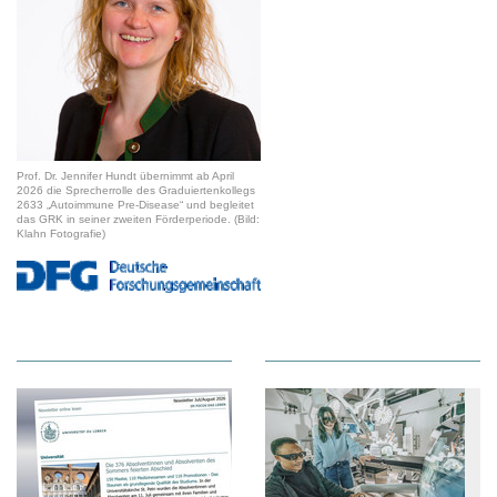
Prof. Dr. Jennifer Hundt übernimmt ab April
2026 die Sprecherrolle des Graduiertenkollegs
2633 „Autoimmune Pre-Disease“ und begleitet
das GRK in seiner zweiten Förderperiode. (Bild:
Klahn Fotografie)