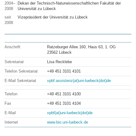
2004–
Dekan der Technisch-Naturwissenschaftlichen Fakultät der
2008
Universität zu Lübeck
seit
Vizepräsident der Universität zu Lübeck
2008
Anschrift
Ratzeburger Allee 160, Haus 63, 1. OG
23562 Lübeck
Sekretariat
Lisa Recklebe
Telefon Sekretariat
+49 451 3101 4101
E-Mail Sekretariat
vpbf.assistenz(at)uni-luebeck(dot)de
Telefon
+49 451 3101 4100
Fax
+49 451 3101 4104
E-Mail
vpbf(at)uni-luebeck(dot)de
Internet
www.bio.uni-luebeck.de