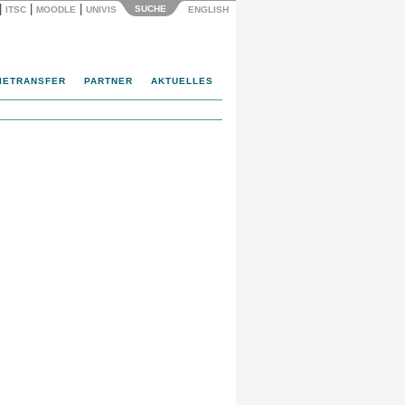
|
|
|
SUCHE
ITSC
MOODLE
UNIVIS
ENGLISH
IETRANSFER
PARTNER
AKTUELLES