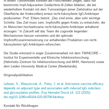
In einem Tumormodell konnten die Forschenden zeigen, dass nur
bestimmte Impf-Adjuvantien Gedächtnis-B-Zellen bildeten, die bei
wiederholtem Kontakt mit dem Tumorantigen (einer Zielstruktur auf der
Oberfläche der Krebszellen) erneut nicht-fukosylierte IgG-Antikörper
produzierten. Prof. Ehlers betont: „Das sind erste, aber sehr wichtige
Schritte. Das Ziel muss sein, Impfstoffe gegen Krebs zu entwickeln, die
im Menschen hochwirksame nicht-fukosylierte Antikörper anhaltend
erzeugen.“ In Zukunft will das Team die zugrunde liegenden
Mechanismen besser verstehen und die optimale
Impfstoffzusammensetzung zur anhaltenden Produktion von nicht-
fukosylierten IgG Antikörpern erforschen.
Die Studie entstand in enger Zusammenarbeit mit dem TWINCORE –
Institut für Experimentelle und Klinische Infektionsforschung
(Helmholtz-Zentrum für Infektionsforschung und MHH, Hannover) sowie
dem Leiden University Medical Center (Niederlande).
Originalpublikation
Lehrian, S., Wasynczuk, A., Petry, J. et al. Anti-tumor vaccine efficacy
depends on adjuvant type and associates with induced IgG subclass
and glycosylation profiles. Exp Hematol Oncol 14, 122 (2025).
doi.org/10.1186/s40164-025-00708-6&nbsp
;
Kontakt für Rückfragen