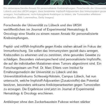
Ein vielversprechender Ansatz für personalisierte Krebsimpfungen: Forschende der Universität
Lübeck und des UKSH zeigen, dass bestimmte Impfstoff-Adjuvantien das Immunsystem gezie
anregen, hochwirksame, nicht-fukosylierte Antikörper zu bilden, die Tumorzellen effektiver
bekämpfen. (Bild: Luismmolina, Getty Images)
Forschende der Universität zu Lübeck und des UKSH
veröffentlichen im Journal of Experimental Hematology &
Oncology eine Studie zu einem neuen Ansatz für personalisierte
Krebsimpfungen.
Peptid- und mRNA-Impfstoffe gegen Krebs stehen aktuell im Fokus der
Immunforschung. Sie sollen das Immunsystem gezielt dazu anregen,
Krebszellen zu erkennen und zu zerstören, ohne gesundes Gewebe zu
schädigen. Besonders vielversprechend sind personalisierte Impfstoffe,
die auf die individuellen Mutationen eines Tumors abgestimmt sind. Ein
Forschungsteam um Prof. Dr. Marc Ehlers vom Institut für
Ernährungsmedizin der Universität zu Lübeck und des
Universitätsklinikums Schleswig-Holstein, Campus Lübeck, hat nun
untersucht, welche Impfstoff-Adjuvantien (Zusatzstoffe) das Potential
besitzen, besonders wirksame Antikörperantworten gegen Tumorzellen
zu erzeugen. Die Ergebnisse sind jetzt im Journal of Experimental
Hematology & Oncology erschienen.
Antikörper ohne den Zuckerbaustein Fukose wirken stärker