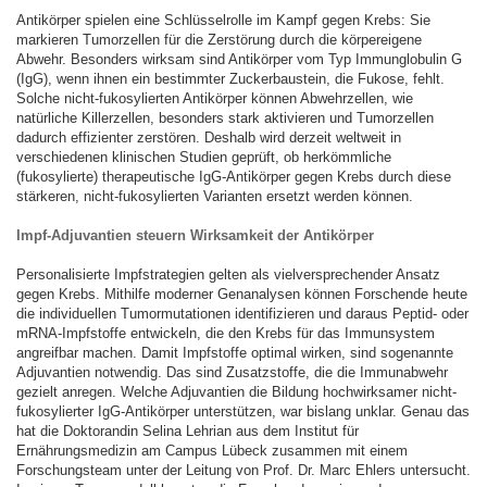
Antikörper spielen eine Schlüsselrolle im Kampf gegen Krebs: Sie
markieren Tumorzellen für die Zerstörung durch die körpereigene
Abwehr. Besonders wirksam sind Antikörper vom Typ Immunglobulin G
(IgG), wenn ihnen ein bestimmter Zuckerbaustein, die Fukose, fehlt.
Solche nicht-fukosylierten Antikörper können Abwehrzellen, wie
natürliche Killerzellen, besonders stark aktivieren und Tumorzellen
dadurch effizienter zerstören. Deshalb wird derzeit weltweit in
verschiedenen klinischen Studien geprüft, ob herkömmliche
(fukosylierte) therapeutische IgG-Antikörper gegen Krebs durch diese
stärkeren, nicht-fukosylierten Varianten ersetzt werden können.
Impf-Adjuvantien steuern Wirksamkeit der Antikörper
Personalisierte Impfstrategien gelten als vielversprechender Ansatz
gegen Krebs. Mithilfe moderner Genanalysen können Forschende heute
die individuellen Tumormutationen identifizieren und daraus Peptid- oder
mRNA-Impfstoffe entwickeln, die den Krebs für das Immunsystem
angreifbar machen. Damit Impfstoffe optimal wirken, sind sogenannte
Adjuvantien notwendig. Das sind Zusatzstoffe, die die Immunabwehr
gezielt anregen. Welche Adjuvantien die Bildung hochwirksamer nicht-
fukosylierter IgG-Antikörper unterstützen, war bislang unklar. Genau das
hat die Doktorandin Selina Lehrian aus dem Institut für
Ernährungsmedizin am Campus Lübeck zusammen mit einem
Forschungsteam unter der Leitung von Prof. Dr. Marc Ehlers untersucht.