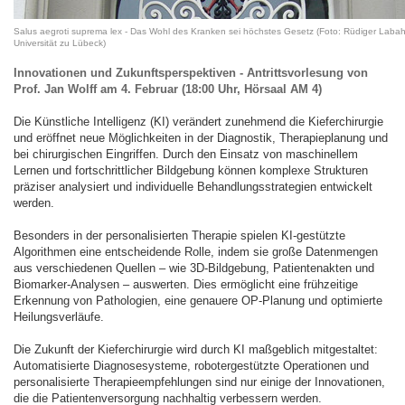
Salus aegroti suprema lex - Das Wohl des Kranken sei höchstes Gesetz (Foto: Rüdiger Labah
Universität zu Lübeck)
Innovationen und Zukunftsperspektiven - Antrittsvorlesung von
Prof. Jan Wolff am 4. Februar (18:00 Uhr, Hörsaal AM 4)
Die Künstliche Intelligenz (KI) verändert zunehmend die Kieferchirurgie
und eröffnet neue Möglichkeiten in der Diagnostik, Therapieplanung und
bei chirurgischen Eingriffen. Durch den Einsatz von maschinellem
Lernen und fortschrittlicher Bildgebung können komplexe Strukturen
präziser analysiert und individuelle Behandlungsstrategien entwickelt
werden.
Besonders in der personalisierten Therapie spielen KI-gestützte
Algorithmen eine entscheidende Rolle, indem sie große Datenmengen
aus verschiedenen Quellen – wie 3D-Bildgebung, Patientenakten und
Biomarker-Analysen – auswerten. Dies ermöglicht eine frühzeitige
Erkennung von Pathologien, eine genauere OP-Planung und optimierte
Heilungsverläufe.
Die Zukunft der Kieferchirurgie wird durch KI maßgeblich mitgestaltet:
Automatisierte Diagnosesysteme, robotergestützte Operationen und
personalisierte Therapieempfehlungen sind nur einige der Innovationen,
die die Patientenversorgung nachhaltig verbessern werden.