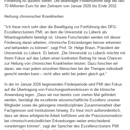
Förderung ist äußerst selten. Die beantragte Fördersumme liegt bei fast
70 Millionen Euro für den Zeitraum von Januar 2026 bis Ende 2032.
Heilung chronischer Krankheiten
"Ich freue mich sehr über die Bewilligung zur Fortführung des DFG-
Exzellenzclusters PMI, an dem die Universität zu Lübeck als
Mitantragstellerin beteiligt ist. Unsere Forschenden werden mit dieser
Förderung daran arbeiten, chronische Entzündungen besser erkennen
und behandeln zu können“, sagt Prof. Dr. Helge Braun, Präsident der
Universität zu Lübeck. Er betont: „Die Universität zu Lübeck möchte mit
ihrem Fokus auf das Leben einen konkreten Beitrag für neue Chancen
zur Heilung von chronischen Krankheiten leisten. Dazu forschen wir
daran, wie man jedem einzelnen Menschen bei der Therapie individuell
gerecht werden kann – nicht alles wirkt bei jedem gleich gut.“
In der im Januar 2026 beginnenden Förderperiode wird PMI den Fokus
auf die Übertragung von Forschungserkenntnissen in die klinische
Anwendung legen. „Dass wir nun bereits zum vierten Mal gefördert
werden, bestätigt die exzellente wissenschaftliche Exzellenz unserer
Mitglieder sowie die gelungene interdisziplinäre Zusammenarbeit über
Fachgrenzen und Institutionen hinweg. Es freut mich außerordentlich,
dass wir diese erfolgreiche Arbeit fortführen und die Präzisionsmedizin
bei chronisch-entzündlichen Erkrankungen weiter entscheidend
voranbringen können“, sagt der Sprecher des Exzellenzclusters PMI