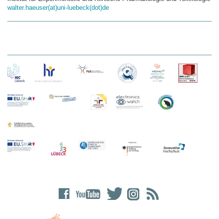
walter.haeuser(at)uni-luebeck(dot)de