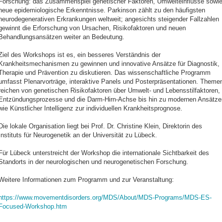
Forschung: das Zusammenspiel genetischer Faktoren, Umwelteinflüsse sowi
neue epidemiologische Erkenntnisse. Parkinson zählt zu den häufigsten
neurodegenerativen Erkrankungen weltweit; angesichts steigender Fallzahlen
gewinnt die Erforschung von Ursachen, Risikofaktoren und neuen
Behandlungsansätzen weiter an Bedeutung.
Ziel des Workshops ist es, ein besseres Verständnis der
Krankheitsmechanismen zu gewinnen und innovative Ansätze für Diagnostik,
Therapie und Prävention zu diskutieren. Das wissenschaftliche Programm
umfasst Plenarvorträge, interaktive Panels und Posterpräsentationen. Theme
reichen von genetischen Risikofaktoren über Umwelt- und Lebensstilfaktoren,
Entzündungsprozesse und die Darm-Hirn-Achse bis hin zu modernen Ansätze
wie Künstlicher Intelligenz zur individuellen Krankheitsprognose.
Die lokale Organisation liegt bei Prof. Dr. Christine Klein, Direktorin des
Instituts für Neurogenetik an der Universität zu Lübeck.
Für Lübeck unterstreicht der Workshop die internationale Sichtbarkeit des
Standorts in der neurologischen und neurogenetischen Forschung.
Weitere Informationen zum Programm und zur Veranstaltung:
https://www.movementdisorders.org/MDS/About/MDS-Programs/MDS-ES-
Focused-Workshop.htm