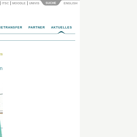
|
|
|
SUCHE
ITSC
MOODLE
UNIVIS
ENGLISH
IETRANSFER
PARTNER
AKTUELLES
26
n