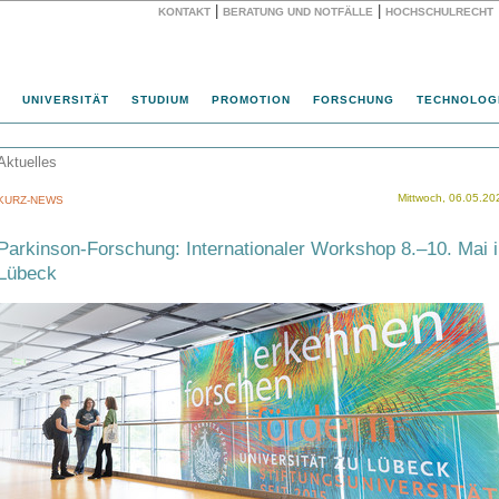
|
|
KONTAKT
BERATUNG UND NOTFÄLLE
HOCHSCHULRECHT
Website
UNIVERSITÄT
STUDIUM
PROMOTION
FORSCHUNG
TECHNOLOG
Aktuelles
Mittwoch, 06.05.20
KURZ-NEWS
Parkinson-Forschung: Internationaler Workshop 8.–10. Mai i
Lübeck