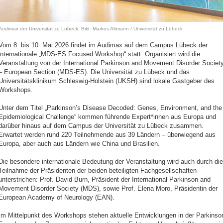
Audimax der Universität zu Lübeck, Bild: Markus Altmann / Universität zu Lübeck
Vom 8. bis 10. Mai 2026 findet im Audimax auf dem Campus Lübeck der
internationale „MDS-ES Focused Workshop“ statt. Organisiert wird die
Veranstaltung von der International Parkinson and Movement Disorder Societ
– European Section (MDS-ES). Die Universität zu Lübeck und das
Universitätsklinikum Schleswig-Holstein (UKSH) sind lokale Gastgeber des
Workshops.
Unter dem Titel „Parkinson’s Disease Decoded: Genes, Environment, and the
Epidemiological Challenge“ kommen führende Expert*innen aus Europa und
darüber hinaus auf dem Campus der Universität zu Lübeck zusammen.
Erwartet werden rund 220 Teilnehmende aus 39 Ländern – überwiegend aus
Europa, aber auch aus Ländern wie China und Brasilien.
Die besondere internationale Bedeutung der Veranstaltung wird auch durch die
Teilnahme der Präsidenten der beiden beteiligten Fachgesellschaften
unterstrichen: Prof. David Burn, Präsident der International Parkinson and
Movement Disorder Society (MDS), sowie Prof. Elena Moro, Präsidentin der
European Academy of Neurology (EAN).
Im Mittelpunkt des Workshops stehen aktuelle Entwicklungen in der Parkinso